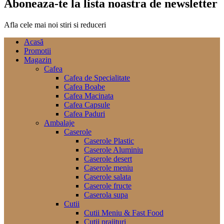
Aboneaza-te la lista noastra de newsletter
Afla cele mai noi stiri si reduceri
Acasă
Promotii
Magazin
Cafea
Cafea de Specialitate
Cafea Boabe
Cafea Macinata
Cafea Capsule
Cafea Paduri
Ambalaje
Caserole
Caserole Plastic
Caserole Aluminiu
Caserole desert
Caserole meniu
Caserole salata
Caserole fructe
Caserola supa
Cutii
Cutii Meniu & Fast Food
Cutii prajituri