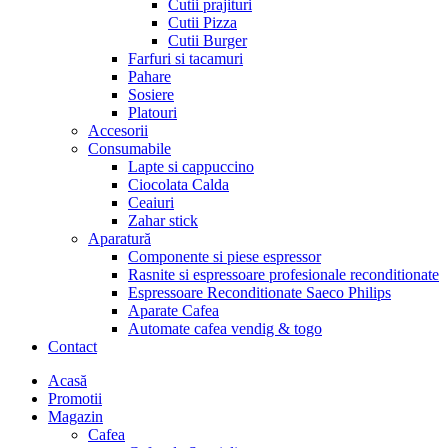
Cutii prajituri
Cutii Pizza
Cutii Burger
Farfuri si tacamuri
Pahare
Sosiere
Platouri
Accesorii
Consumabile
Lapte si cappuccino
Ciocolata Calda
Ceaiuri
Zahar stick
Aparatură
Componente si piese espressor
Rasnite si espressoare profesionale reconditionate
Espressoare Reconditionate Saeco Philips
Aparate Cafea
Automate cafea vendig & togo
Contact
Menu
Acasă
Promotii
Magazin
Cafea