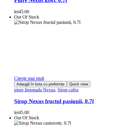
Piure Nexus kiwi, 0.7l
lei
45.00
Out Of Stock
Citește mai mult
Adaugă în lista cu preferințe
Quick view
piure limonada Nexus
,
Sirop cafea
Sirop Nexus fructul pasiunii, 0.7l
lei
45.00
Out Of Stock