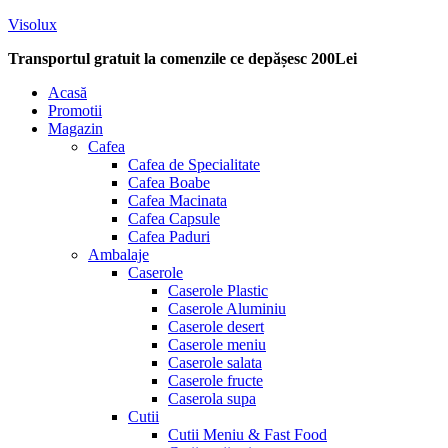
Visolux
Transportul gratuit la comenzile ce depășesc 200Lei
Menu
Acasă
Promotii
Magazin
Cafea
Cafea de Specialitate
Cafea Boabe
Cafea Macinata
Cafea Capsule
Cafea Paduri
Ambalaje
Caserole
Caserole Plastic
Caserole Aluminiu
Caserole desert
Caserole meniu
Caserole salata
Caserole fructe
Caserola supa
Cutii
Cutii Meniu & Fast Food