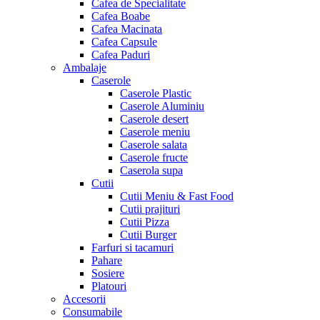
Cafea de Specialitate
Cafea Boabe
Cafea Macinata
Cafea Capsule
Cafea Paduri
Ambalaje
Caserole
Caserole Plastic
Caserole Aluminiu
Caserole desert
Caserole meniu
Caserole salata
Caserole fructe
Caserola supa
Cutii
Cutii Meniu & Fast Food
Cutii prajituri
Cutii Pizza
Cutii Burger
Farfuri si tacamuri
Pahare
Sosiere
Platouri
Accesorii
Consumabile