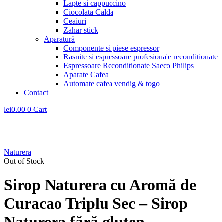
Lapte si cappuccino
Ciocolata Calda
Ceaiuri
Zahar stick
Aparatură
Componente si piese espressor
Rasnite si espressoare profesionale reconditionate
Espressoare Reconditionate Saeco Philips
Aparate Cafea
Automate cafea vendig & togo
Contact
lei
0.00
0
Cart
Naturera
Out of Stock
Sirop Naturera cu Aromă de
Curacao Triplu Sec – Sirop
Naturera fără gluten