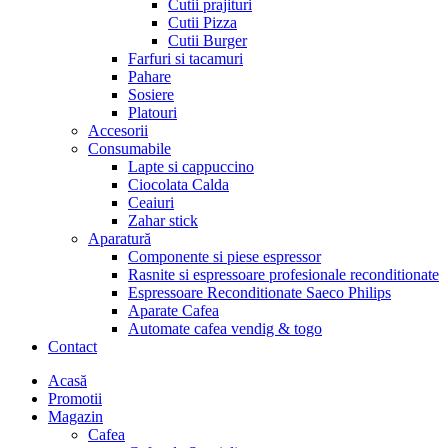
Cutii prajituri
Cutii Pizza
Cutii Burger
Farfuri si tacamuri
Pahare
Sosiere
Platouri
Accesorii
Consumabile
Lapte si cappuccino
Ciocolata Calda
Ceaiuri
Zahar stick
Aparatură
Componente si piese espressor
Rasnite si espressoare profesionale reconditionate
Espressoare Reconditionate Saeco Philips
Aparate Cafea
Automate cafea vendig & togo
Contact
Menu
Acasă
Promotii
Magazin
Cafea