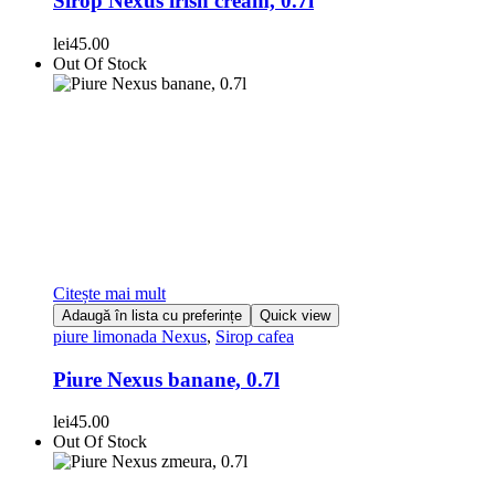
Sirop Nexus irish cream, 0.7l
lei
45.00
Out Of Stock
Citește mai mult
Adaugă în lista cu preferințe
Quick view
piure limonada Nexus
,
Sirop cafea
Piure Nexus banane, 0.7l
lei
45.00
Out Of Stock