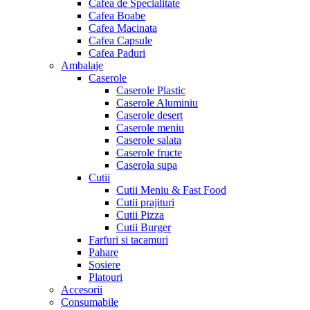
Cafea de Specialitate
Cafea Boabe
Cafea Macinata
Cafea Capsule
Cafea Paduri
Ambalaje
Caserole
Caserole Plastic
Caserole Aluminiu
Caserole desert
Caserole meniu
Caserole salata
Caserole fructe
Caserola supa
Cutii
Cutii Meniu & Fast Food
Cutii prajituri
Cutii Pizza
Cutii Burger
Farfuri si tacamuri
Pahare
Sosiere
Platouri
Accesorii
Consumabile