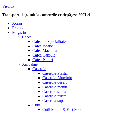
Visolux
Transportul gratuit la comenzile ce depășesc 200Lei
Menu
Acasă
Promotii
Magazin
Cafea
Cafea de Specialitate
Cafea Boabe
Cafea Macinata
Cafea Capsule
Cafea Paduri
Ambalaje
Caserole
Caserole Plastic
Caserole Aluminiu
Caserole desert
Caserole meniu
Caserole salata
Caserole fructe
Caserola supa
Cutii
Cutii Meniu & Fast Food