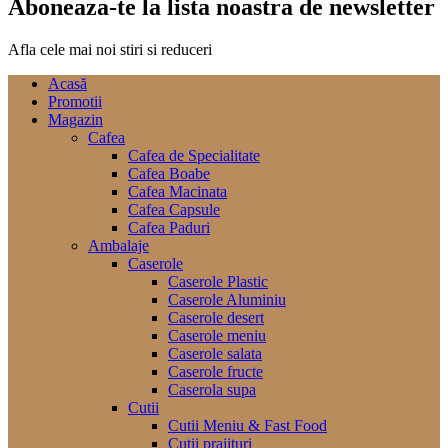
Aboneaza-te la lista noastra de newsletter
Afla cele mai noi stiri si reduceri
Acasă
Promotii
Magazin
Cafea
Cafea de Specialitate
Cafea Boabe
Cafea Macinata
Cafea Capsule
Cafea Paduri
Ambalaje
Caserole
Caserole Plastic
Caserole Aluminiu
Caserole desert
Caserole meniu
Caserole salata
Caserole fructe
Caserola supa
Cutii
Cutii Meniu & Fast Food
Cutii prajituri