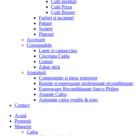
Cutii prajituri
Cutii Pizza
Cutii Burger
Farfuri si tacamuri
Pahare
Sosiere
Platouri
Accesorii
Consumabile
Lapte si cappuccino
Ciocolata Calda
Ceaiuri
Zahar stick
Aparatură
Componente si piese espressor
Rasnite si espressoare profesionale reconditionate
Espressoare Reconditionate Saeco Philips
Aparate Cafea
Automate cafea vendig & togo
Contact
Menu
Acasă
Promotii
Magazin
Cafea