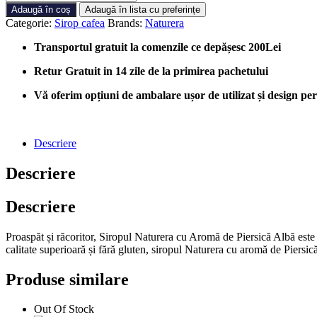
Sirop
Adaugă în coș
Adaugă în lista cu preferințe
Naturera
Categorie:
Sirop cafea
Brands:
Naturera
cu
aromă
Transportul gratuit la comenzile ce depășesc 200Lei
de
Piersică
Retur Gratuit in 14 zile de la primirea pachetului
Albă
-
Vă oferim opțiuni de ambalare ușor de utilizat și design perso
Sirop
Naturera
fără
Descriere
gluten
Descriere
Descriere
Proaspăt și răcoritor, Siropul Naturera cu Aromă de Piersică Albă este i
calitate superioară și fără gluten, siropul Naturera cu aromă de Piersică
Produse similare
Out Of Stock