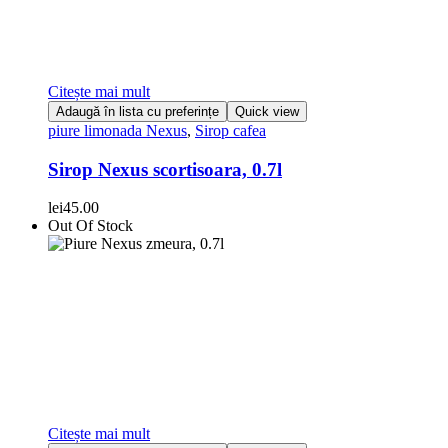
Citește mai mult
Adaugă în lista cu preferințe
Quick view
piure limonada Nexus
,
Sirop cafea
Sirop Nexus scortisoara, 0.7l
lei
45.00
Out Of Stock
Citește mai mult