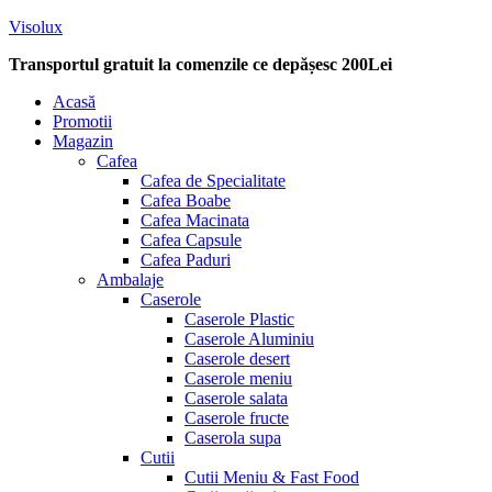
Visolux
Transportul gratuit la comenzile ce depășesc 200Lei
Menu
Acasă
Promotii
Magazin
Cafea
Cafea de Specialitate
Cafea Boabe
Cafea Macinata
Cafea Capsule
Cafea Paduri
Ambalaje
Caserole
Caserole Plastic
Caserole Aluminiu
Caserole desert
Caserole meniu
Caserole salata
Caserole fructe
Caserola supa
Cutii
Cutii Meniu & Fast Food