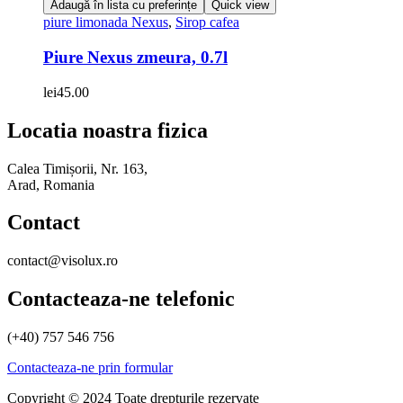
Adaugă în lista cu preferințe
Quick view
piure limonada Nexus
,
Sirop cafea
Piure Nexus zmeura, 0.7l
lei
45.00
Locatia noastra fizica
Calea Timișorii, Nr. 163,
Arad, Romania
Contact
contact@visolux.ro
Contacteaza-ne telefonic
(+40) 757 546 756
Contacteaza-ne prin formular
Copyright © 2024 Toate drepturile rezervate