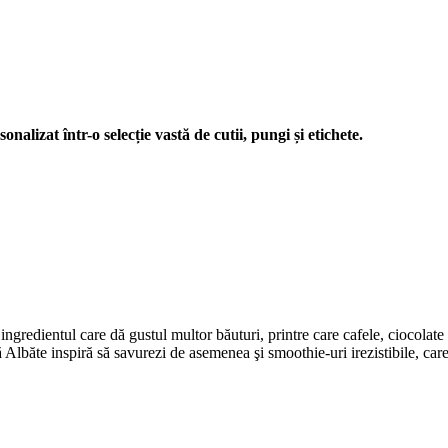
nalizat într-o selecție vastă de cutii, pungi și etichete.
ngredientul care dă gustul multor băuturi, printre care cafele, ciocolate 
 Albăte inspiră să savurezi de asemenea şi smoothie-uri irezistibile, care t