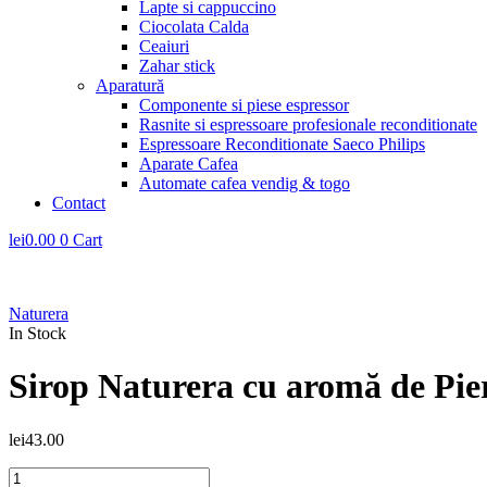
Lapte si cappuccino
Ciocolata Calda
Ceaiuri
Zahar stick
Aparatură
Componente si piese espressor
Rasnite si espressoare profesionale reconditionate
Espressoare Reconditionate Saeco Philips
Aparate Cafea
Automate cafea vendig & togo
Contact
lei
0.00
0
Cart
Naturera
In Stock
Sirop Naturera cu aromă de Pier
lei
43.00
Cantitate