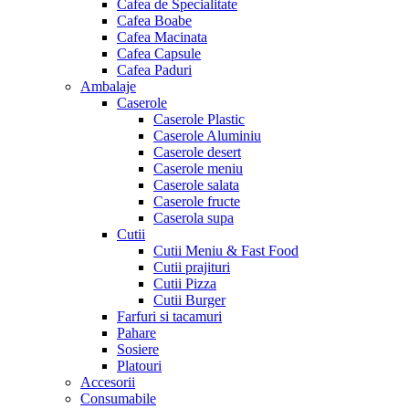
Cafea de Specialitate
Cafea Boabe
Cafea Macinata
Cafea Capsule
Cafea Paduri
Ambalaje
Caserole
Caserole Plastic
Caserole Aluminiu
Caserole desert
Caserole meniu
Caserole salata
Caserole fructe
Caserola supa
Cutii
Cutii Meniu & Fast Food
Cutii prajituri
Cutii Pizza
Cutii Burger
Farfuri si tacamuri
Pahare
Sosiere
Platouri
Accesorii
Consumabile