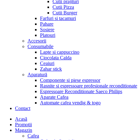
Cutii prajituri
Cutii Pizza
Cutii Burger
Farfuri si tacamuri
Pahare
Sosiere
Platouri
Accesorii
Consumabile
Lapte si cappuccino
Ciocolata Calda
Ceaiuri
Zahar stick
Aparatură
Componente si piese espressor
Rasnite si espressoare profesionale reconditionate
Espressoare Reconditionate Saeco Philips
Aparate Cafea
Automate cafea vendig & togo
Contact
Menu
Acasă
Promotii
Magazin
Cafea