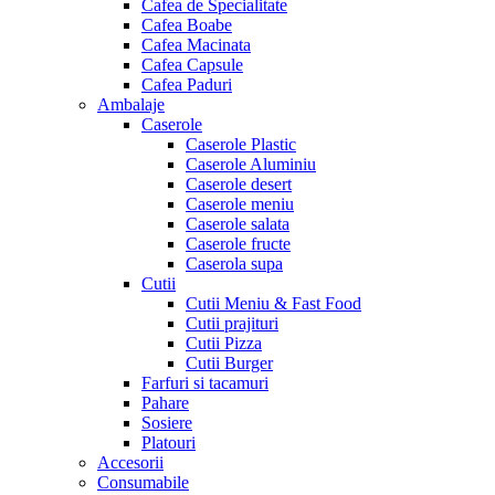
Cafea de Specialitate
Cafea Boabe
Cafea Macinata
Cafea Capsule
Cafea Paduri
Ambalaje
Caserole
Caserole Plastic
Caserole Aluminiu
Caserole desert
Caserole meniu
Caserole salata
Caserole fructe
Caserola supa
Cutii
Cutii Meniu & Fast Food
Cutii prajituri
Cutii Pizza
Cutii Burger
Farfuri si tacamuri
Pahare
Sosiere
Platouri
Accesorii
Consumabile