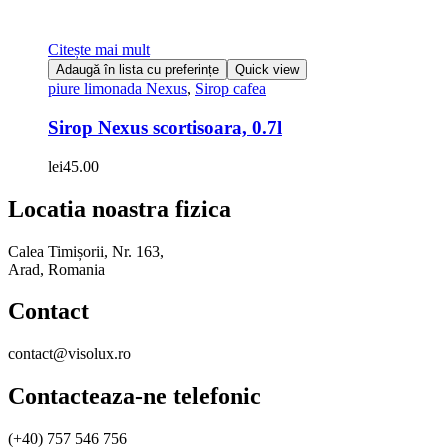
Citește mai mult
Adaugă în lista cu preferințe
Quick view
piure limonada Nexus
,
Sirop cafea
Sirop Nexus scortisoara, 0.7l
lei
45.00
Locatia noastra fizica
Calea Timișorii, Nr. 163,
Arad, Romania
Contact
contact@visolux.ro
Contacteaza-ne telefonic
(+40) 757 546 756