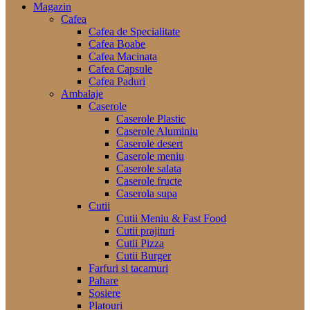
Magazin
Cafea
Cafea de Specialitate
Cafea Boabe
Cafea Macinata
Cafea Capsule
Cafea Paduri
Ambalaje
Caserole
Caserole Plastic
Caserole Aluminiu
Caserole desert
Caserole meniu
Caserole salata
Caserole fructe
Caserola supa
Cutii
Cutii Meniu & Fast Food
Cutii prajituri
Cutii Pizza
Cutii Burger
Farfuri si tacamuri
Pahare
Sosiere
Platouri