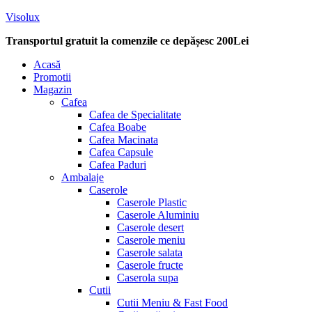
Visolux
Transportul gratuit la comenzile ce depășesc 200Lei
Menu
Acasă
Promotii
Magazin
Cafea
Cafea de Specialitate
Cafea Boabe
Cafea Macinata
Cafea Capsule
Cafea Paduri
Ambalaje
Caserole
Caserole Plastic
Caserole Aluminiu
Caserole desert
Caserole meniu
Caserole salata
Caserole fructe
Caserola supa
Cutii
Cutii Meniu & Fast Food