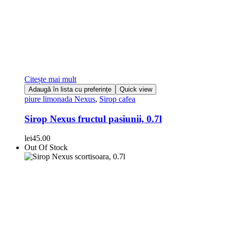
Citește mai mult
Adaugă în lista cu preferințe
Quick view
piure limonada Nexus
,
Sirop cafea
Sirop Nexus fructul pasiunii, 0.7l
lei
45.00
Out Of Stock