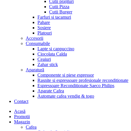
Cutii prajituri
Cutii Pizza
Cutii Burger
Farfuri si tacamuri
Pahare
Sosiere
Platouri
Accesorii
Consumabile
Lapte si cappuccino
Ciocolata Calda
Ceaiuri
Zahar stick
Aparatură
Componente si piese espressor
Rasnite si espressoare profesionale reconditionate
Espressoare Reconditionate Saeco Philips
Aparate Cafea
Automate cafea vendig & togo
Contact
Menu
Acasă
Promotii
Magazin
Cafea