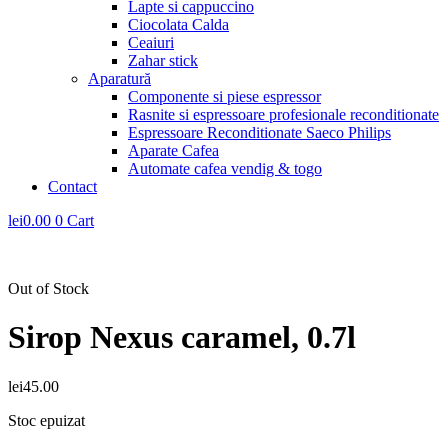
Lapte si cappuccino
Ciocolata Calda
Ceaiuri
Zahar stick
Aparatură
Componente si piese espressor
Rasnite si espressoare profesionale reconditionate
Espressoare Reconditionate Saeco Philips
Aparate Cafea
Automate cafea vendig & togo
Contact
lei
0.00
0
Cart
Out of Stock
Sirop Nexus caramel, 0.7l
lei
45.00
Stoc epuizat