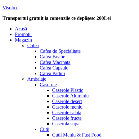
Visolux
Transportul gratuit la comenzile ce depășesc 200Lei
Menu
Acasă
Promotii
Magazin
Cafea
Cafea de Specialitate
Cafea Boabe
Cafea Macinata
Cafea Capsule
Cafea Paduri
Ambalaje
Caserole
Caserole Plastic
Caserole Aluminiu
Caserole desert
Caserole meniu
Caserole salata
Caserole fructe
Caserola supa
Cutii
Cutii Meniu & Fast Food