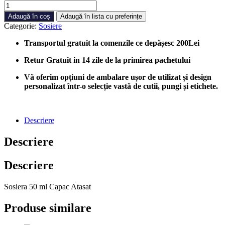
Cantitate
Sosiere
Adaugă în coș
Adaugă în lista cu preferințe
Ovale
Categorie:
Sosiere
cu
Capac
Transportul gratuit la comenzile ce depășesc 200Lei
50ml,
500
Retur Gratuit in 14 zile de la primirea pachetului
bucati/cutie
Vă oferim opțiuni de ambalare ușor de utilizat și design
personalizat într-o selecție vastă de cutii, pungi și etichete.
Descriere
Descriere
Descriere
Sosiera 50 ml Capac Atasat
Produse similare