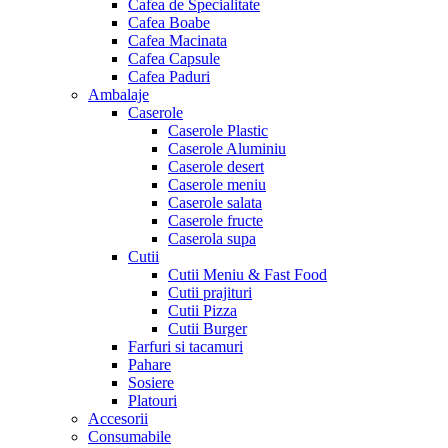
Cafea de Specialitate
Cafea Boabe
Cafea Macinata
Cafea Capsule
Cafea Paduri
Ambalaje
Caserole
Caserole Plastic
Caserole Aluminiu
Caserole desert
Caserole meniu
Caserole salata
Caserole fructe
Caserola supa
Cutii
Cutii Meniu & Fast Food
Cutii prajituri
Cutii Pizza
Cutii Burger
Farfuri si tacamuri
Pahare
Sosiere
Platouri
Accesorii
Consumabile