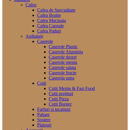
Cafea
Cafea de Specialitate
Cafea Boabe
Cafea Macinata
Cafea Capsule
Cafea Paduri
Ambalaje
Caserole
Caserole Plastic
Caserole Aluminiu
Caserole desert
Caserole meniu
Caserole salata
Caserole fructe
Caserola supa
Cutii
Cutii Meniu & Fast Food
Cutii prajituri
Cutii Pizza
Cutii Burger
Farfuri si tacamuri
Pahare
Sosiere
Platouri