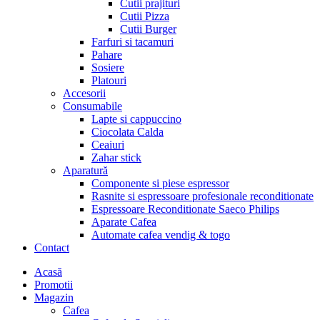
Cutii prajituri
Cutii Pizza
Cutii Burger
Farfuri si tacamuri
Pahare
Sosiere
Platouri
Accesorii
Consumabile
Lapte si cappuccino
Ciocolata Calda
Ceaiuri
Zahar stick
Aparatură
Componente si piese espressor
Rasnite si espressoare profesionale reconditionate
Espressoare Reconditionate Saeco Philips
Aparate Cafea
Automate cafea vendig & togo
Contact
Menu
Acasă
Promotii
Magazin
Cafea