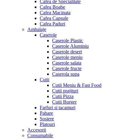
Cafea de Specialitate
Cafea Boabe
Cafea Macinata
Cafea Capsule
Cafea Paduri
Ambalaje
Caserole
Caserole Plastic
Caserole Aluminiu
Caserole desert
Caserole meniu
Caserole salata
Caserole fructe
Caserola supa
Cutii
Cutii Meniu & Fast Food
Cutii prajituri
Cutii Pizza
Cutii Burger
Farfuri si tacamuri
Pahare
Sosiere
Platouri
Accesorii
Consumabile