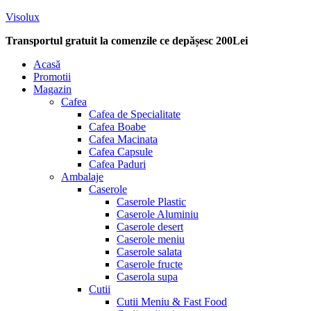
Visolux
Transportul gratuit la comenzile ce depășesc 200Lei
Menu
Acasă
Promotii
Magazin
Cafea
Cafea de Specialitate
Cafea Boabe
Cafea Macinata
Cafea Capsule
Cafea Paduri
Ambalaje
Caserole
Caserole Plastic
Caserole Aluminiu
Caserole desert
Caserole meniu
Caserole salata
Caserole fructe
Caserola supa
Cutii
Cutii Meniu & Fast Food