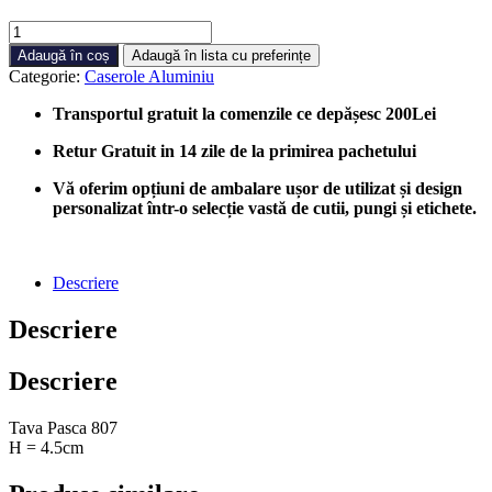
Cantitate
Tava
Adaugă în coș
Adaugă în lista cu preferințe
Aluminiu
Categorie:
Caserole Aluminiu
Pasca
Diametru
Transportul gratuit la comenzile ce depășesc 200Lei
=
20cm,
Retur Gratuit in 14 zile de la primirea pachetului
100
bucati/cutie
Vă oferim opțiuni de ambalare ușor de utilizat și design
personalizat într-o selecție vastă de cutii, pungi și etichete.
Descriere
Descriere
Descriere
Tava Pasca 807
H = 4.5cm