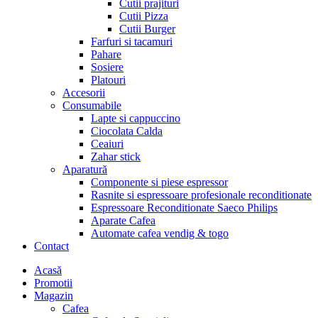
Cutii prajituri
Cutii Pizza
Cutii Burger
Farfuri si tacamuri
Pahare
Sosiere
Platouri
Accesorii
Consumabile
Lapte si cappuccino
Ciocolata Calda
Ceaiuri
Zahar stick
Aparatură
Componente si piese espressor
Rasnite si espressoare profesionale reconditionate
Espressoare Reconditionate Saeco Philips
Aparate Cafea
Automate cafea vendig & togo
Contact
Menu
Acasă
Promotii
Magazin
Cafea