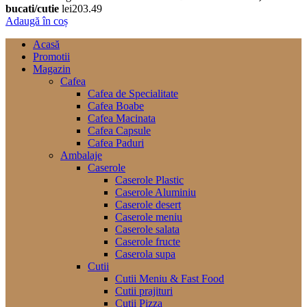
bucati/cutie
lei
203.49
Adaugă în coș
Acasă
Promotii
Magazin
Cafea
Cafea de Specialitate
Cafea Boabe
Cafea Macinata
Cafea Capsule
Cafea Paduri
Ambalaje
Caserole
Caserole Plastic
Caserole Aluminiu
Caserole desert
Caserole meniu
Caserole salata
Caserole fructe
Caserola supa
Cutii
Cutii Meniu & Fast Food
Cutii prajituri
Cutii Pizza