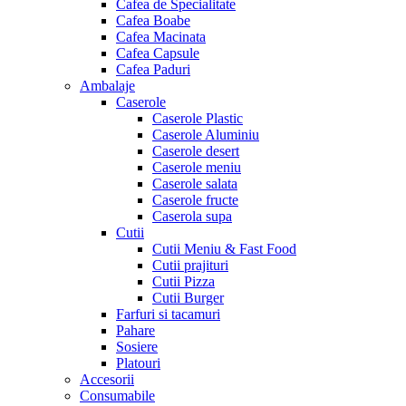
Cafea de Specialitate
Cafea Boabe
Cafea Macinata
Cafea Capsule
Cafea Paduri
Ambalaje
Caserole
Caserole Plastic
Caserole Aluminiu
Caserole desert
Caserole meniu
Caserole salata
Caserole fructe
Caserola supa
Cutii
Cutii Meniu & Fast Food
Cutii prajituri
Cutii Pizza
Cutii Burger
Farfuri si tacamuri
Pahare
Sosiere
Platouri
Accesorii
Consumabile