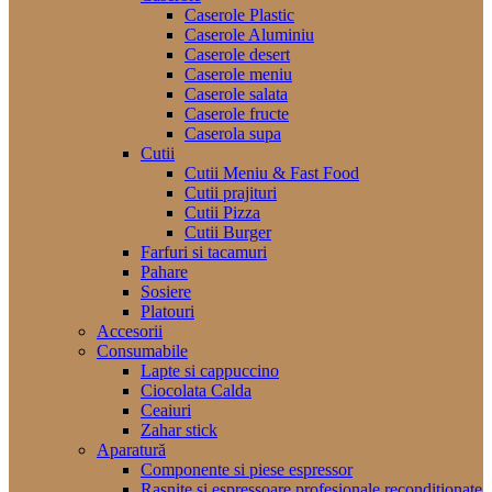
Caserole Plastic
Caserole Aluminiu
Caserole desert
Caserole meniu
Caserole salata
Caserole fructe
Caserola supa
Cutii
Cutii Meniu & Fast Food
Cutii prajituri
Cutii Pizza
Cutii Burger
Farfuri si tacamuri
Pahare
Sosiere
Platouri
Accesorii
Consumabile
Lapte si cappuccino
Ciocolata Calda
Ceaiuri
Zahar stick
Aparatură
Componente si piese espressor
Rasnite si espressoare profesionale reconditionate