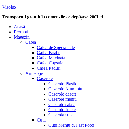
Visolux
Transportul gratuit la comenzile ce depășesc 200Lei
Menu
Acasă
Promotii
Magazin
Cafea
Cafea de Specialitate
Cafea Boabe
Cafea Macinata
Cafea Capsule
Cafea Paduri
Ambalaje
Caserole
Caserole Plastic
Caserole Aluminiu
Caserole desert
Caserole meniu
Caserole salata
Caserole fructe
Caserola supa
Cutii
Cutii Meniu & Fast Food