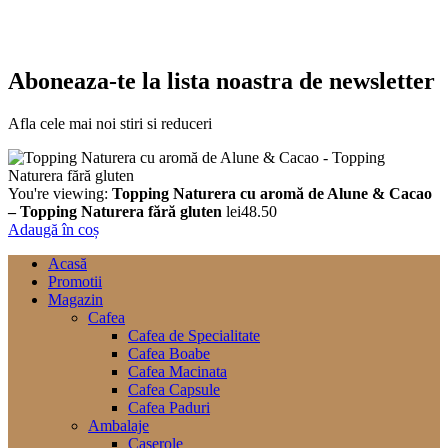
Aboneaza-te la lista noastra de newsletter
Afla cele mai noi stiri si reduceri
You're viewing:
Topping Naturera cu aromă de Alune & Cacao
– Topping Naturera fără gluten
lei
48.50
Adaugă în coș
Acasă
Promotii
Magazin
Cafea
Cafea de Specialitate
Cafea Boabe
Cafea Macinata
Cafea Capsule
Cafea Paduri
Ambalaje
Caserole