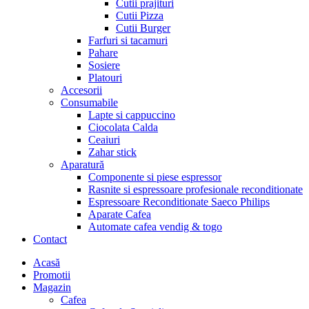
Cutii prajituri
Cutii Pizza
Cutii Burger
Farfuri si tacamuri
Pahare
Sosiere
Platouri
Accesorii
Consumabile
Lapte si cappuccino
Ciocolata Calda
Ceaiuri
Zahar stick
Aparatură
Componente si piese espressor
Rasnite si espressoare profesionale reconditionate
Espressoare Reconditionate Saeco Philips
Aparate Cafea
Automate cafea vendig & togo
Contact
Menu
Acasă
Promotii
Magazin
Cafea