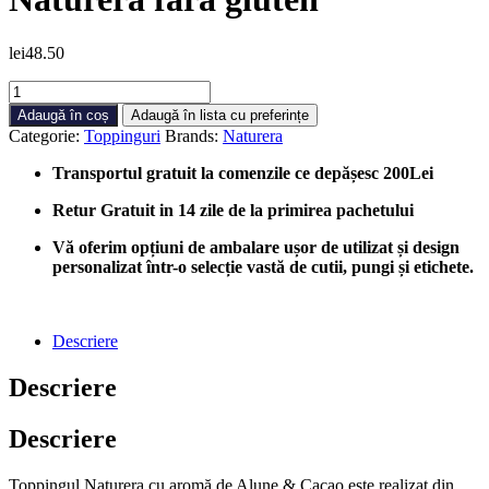
lei
48.50
Cantitate
Topping
Adaugă în coș
Adaugă în lista cu preferințe
Naturera
Categorie:
Toppinguri
Brands:
Naturera
cu
aromă
Transportul gratuit la comenzile ce depășesc 200Lei
de
Alune
Retur Gratuit in 14 zile de la primirea pachetului
&
Cacao
Vă oferim opțiuni de ambalare ușor de utilizat și design
-
personalizat într-o selecție vastă de cutii, pungi și etichete.
Topping
Naturera
fără
Descriere
gluten
Descriere
Descriere
Toppingul Naturera cu aromă de Alune & Cacao este realizat din