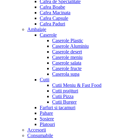
Cafea de Specialitate
Cafea Boabe
Cafea Macinata
Cafea Capsule
Cafea Paduri
Ambalaje
Caserole
Caserole Plastic
Caserole Aluminiu
Caserole desert
Caserole meniu
Caserole salata
Caserole fructe
Caserola supa
Cutii
Cutii Meniu & Fast Food
Cutii prajituri
Cutii Pizza
Cutii Burger
Farfuri si tacamuri
Pahare
Sosiere
Platouri
Accesorii
Consumabile