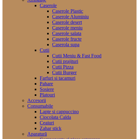
Caserole
Caserole Plastic
Caserole Aluminiu
Caserole desert
Caserole meniu
Caserole salata
Caserole fructe
Caserola supa
Cutii
Cutii Meniu & Fast Food
Cutii prajituri
Cutii Pizza
Cutii Burger
Farfuri si tacamuri
Pahare
Sosiere
Platouri
Accesorii
Consumabile
Lapte si cappuccino
Ciocolata Calda
Ceaiuri
Zahar stick
Aparatură