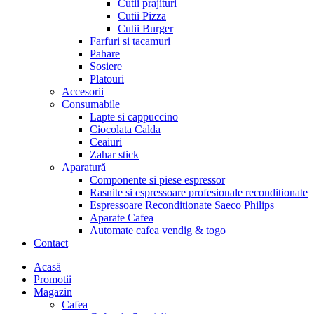
Cutii prajituri
Cutii Pizza
Cutii Burger
Farfuri si tacamuri
Pahare
Sosiere
Platouri
Accesorii
Consumabile
Lapte si cappuccino
Ciocolata Calda
Ceaiuri
Zahar stick
Aparatură
Componente si piese espressor
Rasnite si espressoare profesionale reconditionate
Espressoare Reconditionate Saeco Philips
Aparate Cafea
Automate cafea vendig & togo
Contact
Menu
Acasă
Promotii
Magazin
Cafea