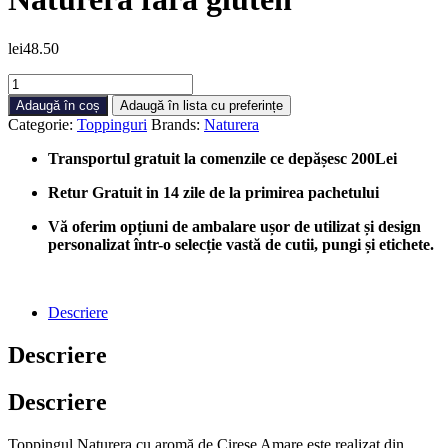
lei
48.50
Cantitate
Topping
Adaugă în coș
Adaugă în lista cu preferințe
Naturera
Categorie:
Toppinguri
Brands:
Naturera
cu
aromă
Transportul gratuit la comenzile ce depășesc 200Lei
de
Cireșe
Retur Gratuit in 14 zile de la primirea pachetului
Amare
-
Vă oferim opțiuni de ambalare ușor de utilizat și design
Topping
personalizat într-o selecție vastă de cutii, pungi și etichete.
Naturera
fără
gluten
Descriere
Descriere
Descriere
Toppingul Naturera cu aromă de Cireșe Amare este realizat din