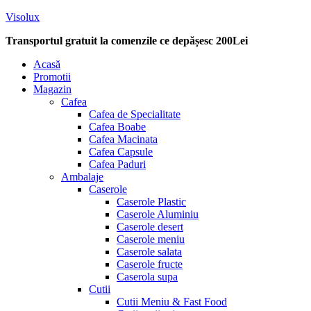
Visolux
Transportul gratuit la comenzile ce depășesc 200Lei
Menu
Acasă
Promotii
Magazin
Cafea
Cafea de Specialitate
Cafea Boabe
Cafea Macinata
Cafea Capsule
Cafea Paduri
Ambalaje
Caserole
Caserole Plastic
Caserole Aluminiu
Caserole desert
Caserole meniu
Caserole salata
Caserole fructe
Caserola supa
Cutii
Cutii Meniu & Fast Food