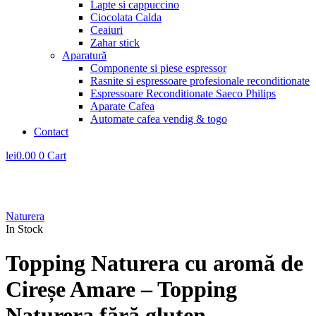
Lapte si cappuccino
Ciocolata Calda
Ceaiuri
Zahar stick
Aparatură
Componente si piese espressor
Rasnite si espressoare profesionale reconditionate
Espressoare Reconditionate Saeco Philips
Aparate Cafea
Automate cafea vendig & togo
Contact
lei
0.00
0
Cart
Naturera
In Stock
Topping Naturera cu aromă de
Cireșe Amare – Topping
Naturera fără gluten