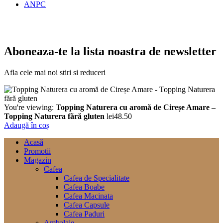
ANPC
Aboneaza-te la lista noastra de newsletter
Afla cele mai noi stiri si reduceri
You're viewing:
Topping Naturera cu aromă de Cireșe Amare –
Topping Naturera fără gluten
lei
48.50
Adaugă în coș
Acasă
Promotii
Magazin
Cafea
Cafea de Specialitate
Cafea Boabe
Cafea Macinata
Cafea Capsule
Cafea Paduri
Ambalaje