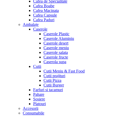
Cafea de Specialitate
Cafea Boabe
Cafea Macinata
Cafea Capsule
Cafea Paduri
Ambalaje
Caserole
Caserole Plastic
Caserole Aluminiu
Caserole desert
Caserole meniu
Caserole salata
Caserole fructe
Caserola supa
Cutii
Cutii Meniu & Fast Food
Cutii prajituri
Cutii Pizza
Cutii Burger
Farfuri si tacamuri
Pahare
Sosiere
Platouri
Accesorii
Consumabile