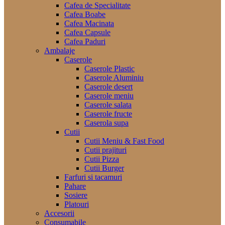
Cafea de Specialitate
Cafea Boabe
Cafea Macinata
Cafea Capsule
Cafea Paduri
Ambalaje
Caserole
Caserole Plastic
Caserole Aluminiu
Caserole desert
Caserole meniu
Caserole salata
Caserole fructe
Caserola supa
Cutii
Cutii Meniu & Fast Food
Cutii prajituri
Cutii Pizza
Cutii Burger
Farfuri si tacamuri
Pahare
Sosiere
Platouri
Accesorii
Consumabile