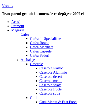
Visolux
Transportul gratuit la comenzile ce depășesc 200Lei
Menu
Acasă
Promotii
Magazin
Cafea
Cafea de Specialitate
Cafea Boabe
Cafea Macinata
Cafea Capsule
Cafea Paduri
Ambalaje
Caserole
Caserole Plastic
Caserole Aluminiu
Caserole desert
Caserole meniu
Caserole salata
Caserole fructe
Caserola supa
Cutii
Cutii Meniu & Fast Food