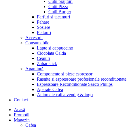
Cutii prajituri
Cutii Pizza
Cutii Burger
Farfuri si tacamuri
Pahare
Sosiere
Platouri
Accesorii
Consumabile
Lapte si cappuccino
Ciocolata Calda
Ceaiuri
Zahar stick
Aparatură
Componente si piese espressor
Rasnite si espressoare profesionale reconditionate
Espressoare Reconditionate Saeco Philips
Aparate Cafea
Automate cafea vendig & togo
Contact
Menu
Acasă
Promotii
Magazin
Cafea