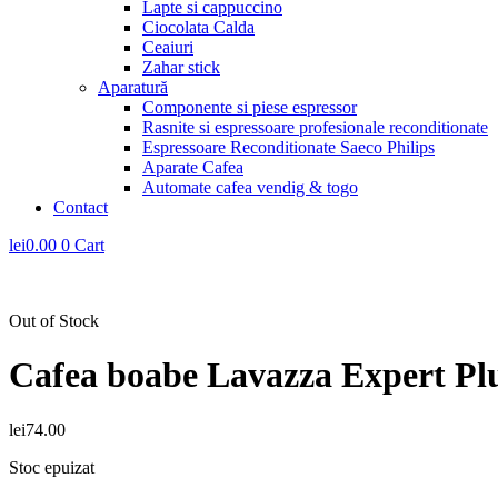
Lapte si cappuccino
Ciocolata Calda
Ceaiuri
Zahar stick
Aparatură
Componente si piese espressor
Rasnite si espressoare profesionale reconditionate
Espressoare Reconditionate Saeco Philips
Aparate Cafea
Automate cafea vendig & togo
Contact
lei
0.00
0
Cart
Out of Stock
Cafea boabe Lavazza Expert Pl
lei
74.00
Stoc epuizat