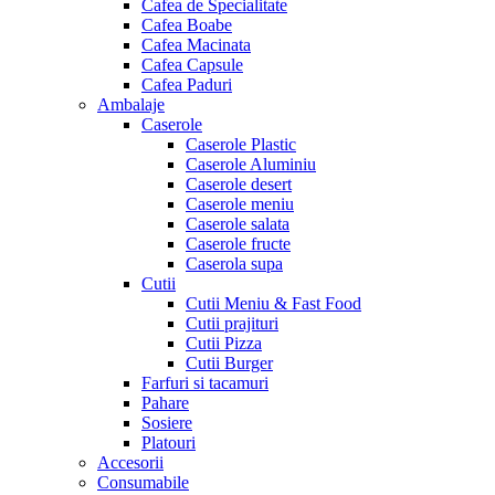
Cafea de Specialitate
Cafea Boabe
Cafea Macinata
Cafea Capsule
Cafea Paduri
Ambalaje
Caserole
Caserole Plastic
Caserole Aluminiu
Caserole desert
Caserole meniu
Caserole salata
Caserole fructe
Caserola supa
Cutii
Cutii Meniu & Fast Food
Cutii prajituri
Cutii Pizza
Cutii Burger
Farfuri si tacamuri
Pahare
Sosiere
Platouri
Accesorii
Consumabile