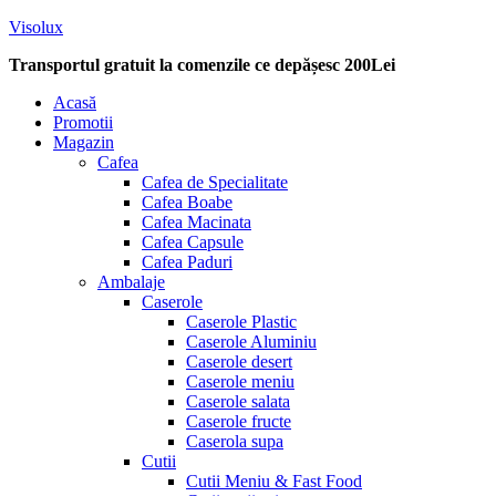
Visolux
Transportul gratuit la comenzile ce depășesc 200Lei
Menu
Acasă
Promotii
Magazin
Cafea
Cafea de Specialitate
Cafea Boabe
Cafea Macinata
Cafea Capsule
Cafea Paduri
Ambalaje
Caserole
Caserole Plastic
Caserole Aluminiu
Caserole desert
Caserole meniu
Caserole salata
Caserole fructe
Caserola supa
Cutii
Cutii Meniu & Fast Food