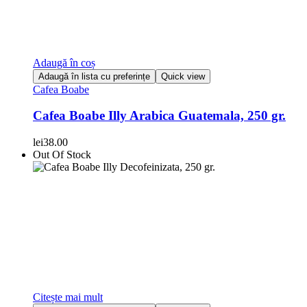
Adaugă în coș
Adaugă în lista cu preferințe
Quick view
Cafea Boabe
Cafea Boabe Illy Arabica Guatemala, 250 gr.
lei
38.00
Out Of Stock
Citește mai mult