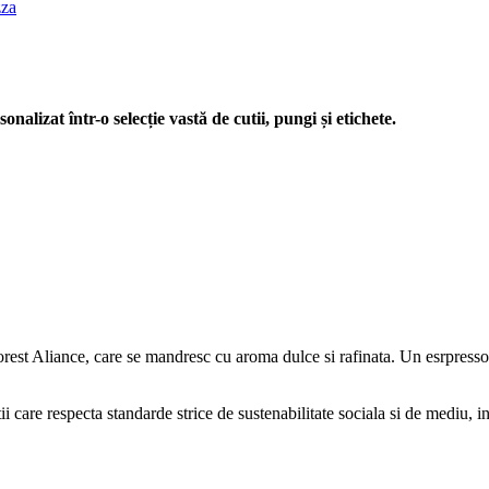
zza
nalizat într-o selecție vastă de cutii, pungi și etichete.
est Aliance, care se mandresc cu aroma dulce si rafinata. Un esrpresso bi
tii care respecta standarde strice de sustenabilitate sociala si de mediu,