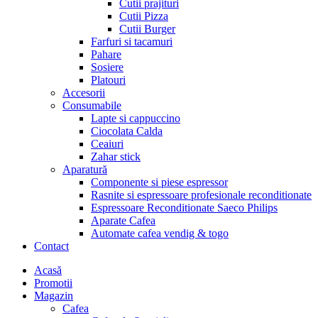
Cutii prajituri
Cutii Pizza
Cutii Burger
Farfuri si tacamuri
Pahare
Sosiere
Platouri
Accesorii
Consumabile
Lapte si cappuccino
Ciocolata Calda
Ceaiuri
Zahar stick
Aparatură
Componente si piese espressor
Rasnite si espressoare profesionale reconditionate
Espressoare Reconditionate Saeco Philips
Aparate Cafea
Automate cafea vendig & togo
Contact
Menu
Acasă
Promotii
Magazin
Cafea