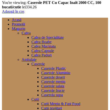
You're viewing:
Caserole PET Cu Capac Inalt 2000 CC, 100
bucati/cutie
lei
334.26
Adaugă în coș
Acasă
Promotii
Magazin
Cafea
Cafea de Specialitate
Cafea Boabe
Cafea Macinata
Cafea Capsule
Cafea Paduri
Ambalaje
Caserole
Caserole Plastic
Caserole Aluminiu
Caserole desert
Caserole meniu
Caserole salata
Caserole fructe
Caserola supa
Cutii
Cutii Meniu & Fast Food
Cutii prajituri