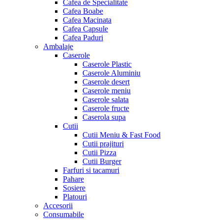
Cafea de Specialitate
Cafea Boabe
Cafea Macinata
Cafea Capsule
Cafea Paduri
Ambalaje
Caserole
Caserole Plastic
Caserole Aluminiu
Caserole desert
Caserole meniu
Caserole salata
Caserole fructe
Caserola supa
Cutii
Cutii Meniu & Fast Food
Cutii prajituri
Cutii Pizza
Cutii Burger
Farfuri si tacamuri
Pahare
Sosiere
Platouri
Accesorii
Consumabile