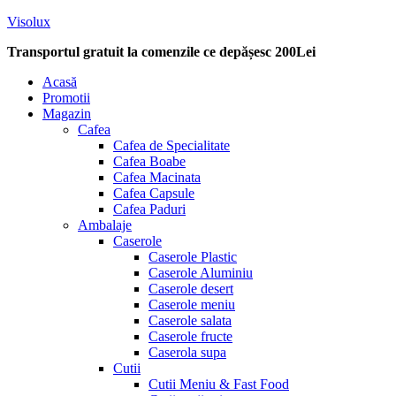
Visolux
Transportul gratuit la comenzile ce depășesc 200Lei
Menu
Acasă
Promotii
Magazin
Cafea
Cafea de Specialitate
Cafea Boabe
Cafea Macinata
Cafea Capsule
Cafea Paduri
Ambalaje
Caserole
Caserole Plastic
Caserole Aluminiu
Caserole desert
Caserole meniu
Caserole salata
Caserole fructe
Caserola supa
Cutii
Cutii Meniu & Fast Food