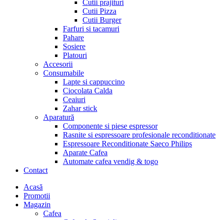
Cutii prajituri
Cutii Pizza
Cutii Burger
Farfuri si tacamuri
Pahare
Sosiere
Platouri
Accesorii
Consumabile
Lapte si cappuccino
Ciocolata Calda
Ceaiuri
Zahar stick
Aparatură
Componente si piese espressor
Rasnite si espressoare profesionale reconditionate
Espressoare Reconditionate Saeco Philips
Aparate Cafea
Automate cafea vendig & togo
Contact
Menu
Acasă
Promotii
Magazin
Cafea