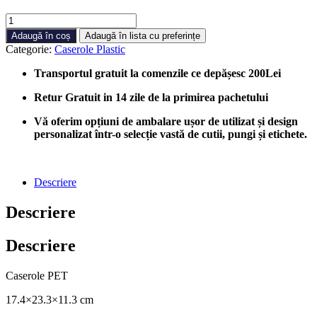
Cantitate
Caserole
Adaugă în coș
Adaugă în lista cu preferințe
PET
Categorie:
Caserole Plastic
Cu
Capac
Transportul gratuit la comenzile ce depășesc 200Lei
Inalt
2000
Retur Gratuit in 14 zile de la primirea pachetului
CC,
100
Vă oferim opțiuni de ambalare ușor de utilizat și design
bucati/cutie
personalizat într-o selecție vastă de cutii, pungi și etichete.
Descriere
Descriere
Descriere
Caserole PET
17.4×23.3×11.3 cm