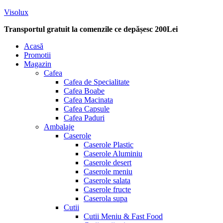
Visolux
Transportul gratuit la comenzile ce depășesc 200Lei
Menu
Acasă
Promotii
Magazin
Cafea
Cafea de Specialitate
Cafea Boabe
Cafea Macinata
Cafea Capsule
Cafea Paduri
Ambalaje
Caserole
Caserole Plastic
Caserole Aluminiu
Caserole desert
Caserole meniu
Caserole salata
Caserole fructe
Caserola supa
Cutii
Cutii Meniu & Fast Food