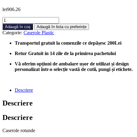
lei
906.26
Cantitate
Caserole
Adaugă în coș
Adaugă în lista cu preferințe
Rotunde
Categorie:
Caserole Plastic
PET
Diametru
Transportul gratuit la comenzile ce depășesc 200Lei
15
cm
Retur Gratuit in 14 zile de la primirea pachetului
375gr,
360
Vă oferim opțiuni de ambalare ușor de utilizat și design
bucati/cutie
personalizat într-o selecție vastă de cutii, pungi și etichete.
Descriere
Descriere
Descriere
Caserole rotunde