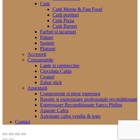
Cutii
Cutii Meniu & Fast Food
Cutii prajituri
Cutii Pizza
Cutii Burger
Farfuri si tacamuri
Pahare
Sosiere
Platouri
Accesorii
Consumabile
Lapte si cappuccino
Ciocolata Calda
Ceaiuri
Zahar stick
Aparatură
Componente si piese espressor
Rasnite si espressoare profesionale reconditionate
Espressoare Reconditionate Saeco Philips
Aparate Cafea
Automate cafea vendig & togo
Contact