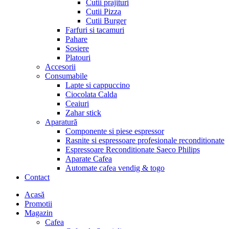
Cutii prajituri
Cutii Pizza
Cutii Burger
Farfuri si tacamuri
Pahare
Sosiere
Platouri
Accesorii
Consumabile
Lapte si cappuccino
Ciocolata Calda
Ceaiuri
Zahar stick
Aparatură
Componente si piese espressor
Rasnite si espressoare profesionale reconditionate
Espressoare Reconditionate Saeco Philips
Aparate Cafea
Automate cafea vendig & togo
Contact
Menu
Acasă
Promotii
Magazin
Cafea