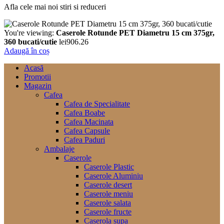
Afla cele mai noi stiri si reduceri
You're viewing:
Caserole Rotunde PET Diametru 15 cm 375gr,
360 bucati/cutie
lei
906.26
Adaugă în coș
Acasă
Promotii
Magazin
Cafea
Cafea de Specialitate
Cafea Boabe
Cafea Macinata
Cafea Capsule
Cafea Paduri
Ambalaje
Caserole
Caserole Plastic
Caserole Aluminiu
Caserole desert
Caserole meniu
Caserole salata
Caserole fructe
Caserola supa