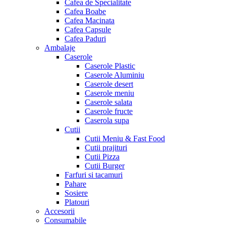
Cafea de Specialitate
Cafea Boabe
Cafea Macinata
Cafea Capsule
Cafea Paduri
Ambalaje
Caserole
Caserole Plastic
Caserole Aluminiu
Caserole desert
Caserole meniu
Caserole salata
Caserole fructe
Caserola supa
Cutii
Cutii Meniu & Fast Food
Cutii prajituri
Cutii Pizza
Cutii Burger
Farfuri si tacamuri
Pahare
Sosiere
Platouri
Accesorii
Consumabile