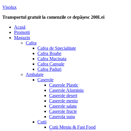
Visolux
Transportul gratuit la comenzile ce depășesc 200Lei
Menu
Acasă
Promotii
Magazin
Cafea
Cafea de Specialitate
Cafea Boabe
Cafea Macinata
Cafea Capsule
Cafea Paduri
Ambalaje
Caserole
Caserole Plastic
Caserole Aluminiu
Caserole desert
Caserole meniu
Caserole salata
Caserole fructe
Caserola supa
Cutii
Cutii Meniu & Fast Food