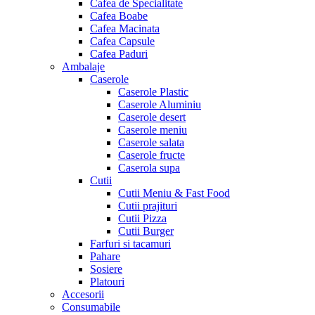
Cafea de Specialitate
Cafea Boabe
Cafea Macinata
Cafea Capsule
Cafea Paduri
Ambalaje
Caserole
Caserole Plastic
Caserole Aluminiu
Caserole desert
Caserole meniu
Caserole salata
Caserole fructe
Caserola supa
Cutii
Cutii Meniu & Fast Food
Cutii prajituri
Cutii Pizza
Cutii Burger
Farfuri si tacamuri
Pahare
Sosiere
Platouri
Accesorii
Consumabile