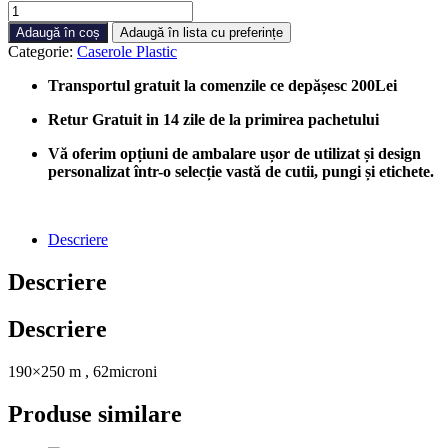
Cantitate
Folie
Adaugă în coș
Adaugă în lista cu preferințe
Termosudabila
Categorie:
Caserole Plastic
190x250
m,1
Transportul gratuit la comenzile ce depășesc 200Lei
buc/cutie
Retur Gratuit in 14 zile de la primirea pachetului
Vă oferim opțiuni de ambalare ușor de utilizat și design
personalizat într-o selecție vastă de cutii, pungi și etichete.
Descriere
Descriere
Descriere
190×250 m , 62microni
Produse similare