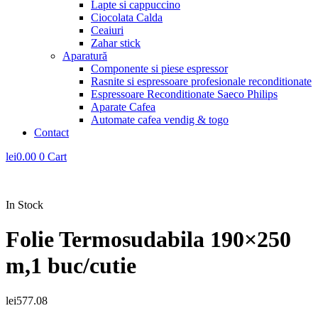
Lapte si cappuccino
Ciocolata Calda
Ceaiuri
Zahar stick
Aparatură
Componente si piese espressor
Rasnite si espressoare profesionale reconditionate
Espressoare Reconditionate Saeco Philips
Aparate Cafea
Automate cafea vendig & togo
Contact
lei
0.00
0
Cart
In Stock
Folie Termosudabila 190×250
m,1 buc/cutie
lei
577.08