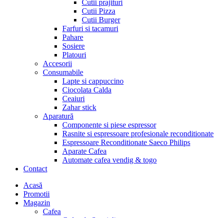
Cutii prajituri
Cutii Pizza
Cutii Burger
Farfuri si tacamuri
Pahare
Sosiere
Platouri
Accesorii
Consumabile
Lapte si cappuccino
Ciocolata Calda
Ceaiuri
Zahar stick
Aparatură
Componente si piese espressor
Rasnite si espressoare profesionale reconditionate
Espressoare Reconditionate Saeco Philips
Aparate Cafea
Automate cafea vendig & togo
Contact
Menu
Acasă
Promotii
Magazin
Cafea