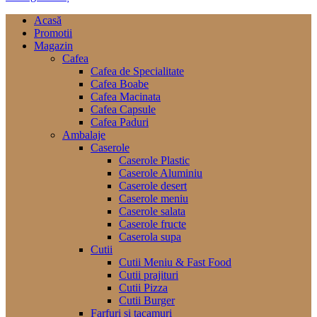
Acasă
Promotii
Magazin
Cafea
Cafea de Specialitate
Cafea Boabe
Cafea Macinata
Cafea Capsule
Cafea Paduri
Ambalaje
Caserole
Caserole Plastic
Caserole Aluminiu
Caserole desert
Caserole meniu
Caserole salata
Caserole fructe
Caserola supa
Cutii
Cutii Meniu & Fast Food
Cutii prajituri
Cutii Pizza
Cutii Burger
Farfuri si tacamuri