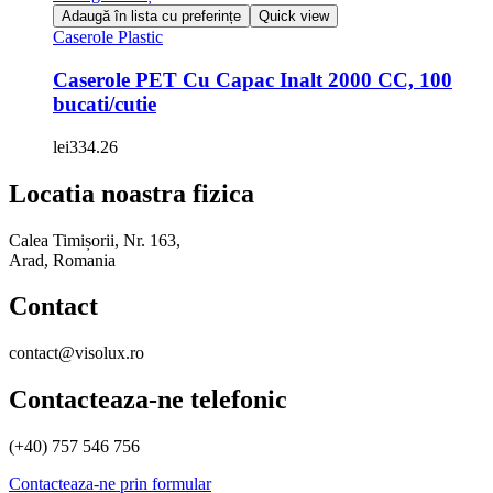
Adaugă în lista cu preferințe
Quick view
Caserole Plastic
Caserole PET Cu Capac Inalt 2000 CC, 100
bucati/cutie
lei
334.26
Locatia noastra fizica
Calea Timișorii, Nr. 163,
Arad, Romania
Contact
contact@visolux.ro
Contacteaza-ne telefonic
(+40) 757 546 756
Contacteaza-ne prin formular