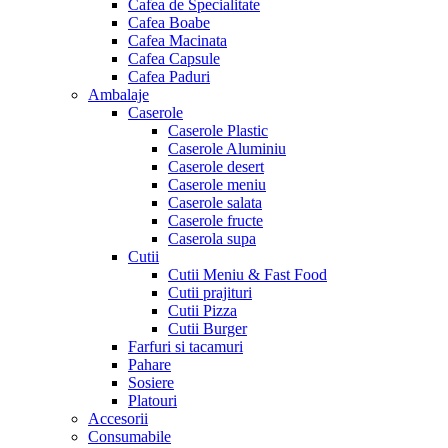
Cafea de Specialitate
Cafea Boabe
Cafea Macinata
Cafea Capsule
Cafea Paduri
Ambalaje
Caserole
Caserole Plastic
Caserole Aluminiu
Caserole desert
Caserole meniu
Caserole salata
Caserole fructe
Caserola supa
Cutii
Cutii Meniu & Fast Food
Cutii prajituri
Cutii Pizza
Cutii Burger
Farfuri si tacamuri
Pahare
Sosiere
Platouri
Accesorii
Consumabile