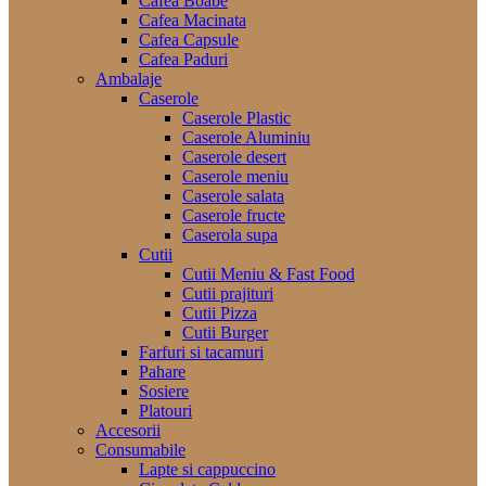
Cafea Boabe
Cafea Macinata
Cafea Capsule
Cafea Paduri
Ambalaje
Caserole
Caserole Plastic
Caserole Aluminiu
Caserole desert
Caserole meniu
Caserole salata
Caserole fructe
Caserola supa
Cutii
Cutii Meniu & Fast Food
Cutii prajituri
Cutii Pizza
Cutii Burger
Farfuri si tacamuri
Pahare
Sosiere
Platouri
Accesorii
Consumabile
Lapte si cappuccino