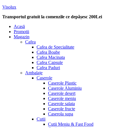
Visolux
Transportul gratuit la comenzile ce depășesc 200Lei
Menu
Acasă
Promotii
Magazin
Cafea
Cafea de Specialitate
Cafea Boabe
Cafea Macinata
Cafea Capsule
Cafea Paduri
Ambalaje
Caserole
Caserole Plastic
Caserole Aluminiu
Caserole desert
Caserole meniu
Caserole salata
Caserole fructe
Caserola supa
Cutii
Cutii Meniu & Fast Food