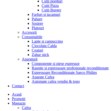
Cutii prajituri
Cutii Pizza
Cutii Burger
Farfuri si tacamuri
Pahare
Sosiere
Platouri
Accesorii
Consumabile
Lapte si cappuccino
Ciocolata Calda
Ceaiuri
Zahar stick
Aparatură
Componente si piese espressor
Rasnite si espressoare profesionale reconditionate
Espressoare Reconditionate Saeco Philips
Aparate Cafea
Automate cafea vendig & togo
Contact
Menu
Acasă
Promotii
Magazin
Cafea