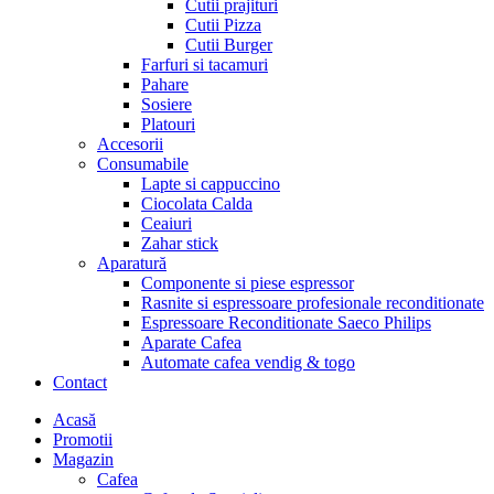
Cutii prajituri
Cutii Pizza
Cutii Burger
Farfuri si tacamuri
Pahare
Sosiere
Platouri
Accesorii
Consumabile
Lapte si cappuccino
Ciocolata Calda
Ceaiuri
Zahar stick
Aparatură
Componente si piese espressor
Rasnite si espressoare profesionale reconditionate
Espressoare Reconditionate Saeco Philips
Aparate Cafea
Automate cafea vendig & togo
Contact
Menu
Acasă
Promotii
Magazin
Cafea