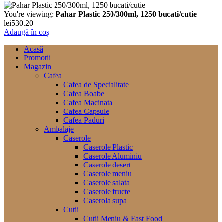
You're viewing:
Pahar Plastic 250/300ml, 1250 bucati/cutie
lei
530.20
Adaugă în coș
Acasă
Promotii
Magazin
Cafea
Cafea de Specialitate
Cafea Boabe
Cafea Macinata
Cafea Capsule
Cafea Paduri
Ambalaje
Caserole
Caserole Plastic
Caserole Aluminiu
Caserole desert
Caserole meniu
Caserole salata
Caserole fructe
Caserola supa
Cutii
Cutii Meniu & Fast Food