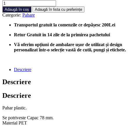
Cantitate
Pahar
Adaugă în coș
Adaugă în lista cu preferințe
Plastic
Categorie:
Pahare
250/300ml,
1250
Transportul gratuit la comenzile ce depășesc 200Lei
bucati/cutie
Retur Gratuit in 14 zile de la primirea pachetului
Vă oferim opțiuni de ambalare ușor de utilizat și design
personalizat într-o selecție vastă de cutii, pungi și etichete.
Descriere
Descriere
Descriere
Pahar plastic.
Se potriveste Capac 78 mm.
Material PET