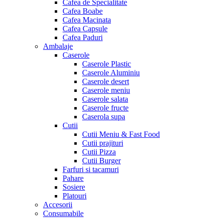
Cafea de Specialitate
Cafea Boabe
Cafea Macinata
Cafea Capsule
Cafea Paduri
Ambalaje
Caserole
Caserole Plastic
Caserole Aluminiu
Caserole desert
Caserole meniu
Caserole salata
Caserole fructe
Caserola supa
Cutii
Cutii Meniu & Fast Food
Cutii prajituri
Cutii Pizza
Cutii Burger
Farfuri si tacamuri
Pahare
Sosiere
Platouri
Accesorii
Consumabile