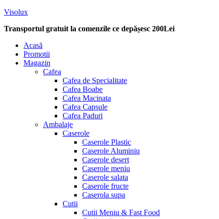
Visolux
Transportul gratuit la comenzile ce depășesc 200Lei
Menu
Acasă
Promotii
Magazin
Cafea
Cafea de Specialitate
Cafea Boabe
Cafea Macinata
Cafea Capsule
Cafea Paduri
Ambalaje
Caserole
Caserole Plastic
Caserole Aluminiu
Caserole desert
Caserole meniu
Caserole salata
Caserole fructe
Caserola supa
Cutii
Cutii Meniu & Fast Food