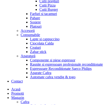
Cutii prajituri
Cutii Pizza
Cutii Burger
Farfuri si tacamuri
Pahare
Sosiere
Platouri
Accesorii
Consumabile
Lapte si cappuccino
Ciocolata Calda
Ceaiuri
Zahar stick
Aparatură
Componente si piese espressor
Rasnite si espressoare profesionale reconditionate
Espressoare Reconditionate Saeco Philips
Aparate Cafea
Automate cafea vendig & togo
Contact
Menu
Acasă
Promotii
Magazin
Cafea