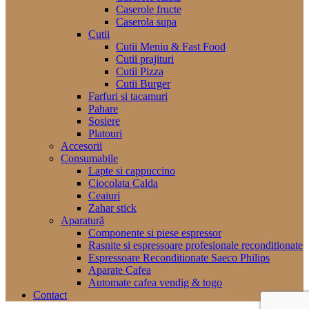
Caserole fructe
Caserola supa
Cutii
Cutii Meniu & Fast Food
Cutii prajituri
Cutii Pizza
Cutii Burger
Farfuri si tacamuri
Pahare
Sosiere
Platouri
Accesorii
Consumabile
Lapte si cappuccino
Ciocolata Calda
Ceaiuri
Zahar stick
Aparatură
Componente si piese espressor
Rasnite si espressoare profesionale reconditionate
Espressoare Reconditionate Saeco Philips
Aparate Cafea
Automate cafea vendig & togo
Contact