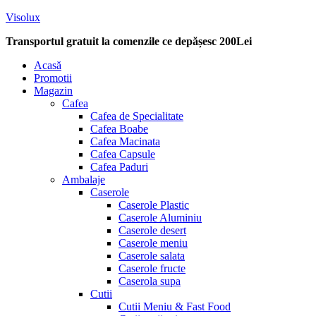
Visolux
Transportul gratuit la comenzile ce depășesc 200Lei
Menu
Acasă
Promotii
Magazin
Cafea
Cafea de Specialitate
Cafea Boabe
Cafea Macinata
Cafea Capsule
Cafea Paduri
Ambalaje
Caserole
Caserole Plastic
Caserole Aluminiu
Caserole desert
Caserole meniu
Caserole salata
Caserole fructe
Caserola supa
Cutii
Cutii Meniu & Fast Food