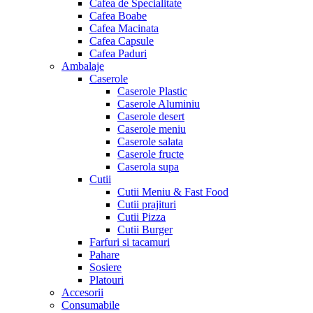
Cafea de Specialitate
Cafea Boabe
Cafea Macinata
Cafea Capsule
Cafea Paduri
Ambalaje
Caserole
Caserole Plastic
Caserole Aluminiu
Caserole desert
Caserole meniu
Caserole salata
Caserole fructe
Caserola supa
Cutii
Cutii Meniu & Fast Food
Cutii prajituri
Cutii Pizza
Cutii Burger
Farfuri si tacamuri
Pahare
Sosiere
Platouri
Accesorii
Consumabile