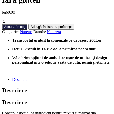
lei
60.00
Cantitate
Piure
Adaugă în coș
Adaugă în lista cu preferințe
Naturera
Categorie:
Piureuri
Brands:
Naturera
cu
aromă
Transportul gratuit la comenzile ce depășesc 200Lei
de
Grenadine
Retur Gratuit in 14 zile de la primirea pachetului
-
piure
Vă oferim opțiuni de ambalare ușor de utilizat și design
de
personalizat într-o selecție vastă de cutii, pungi și etichete.
fructe
fără
gluten
Descriere
Descriere
Descriere
Conceput special ca ingredient pentru mixuri și realizat din