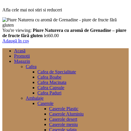
Afla cele mai noi stiri si reduceri
You're viewing:
Piure Naturera cu aromă de Grenadine – piure
de fructe fără gluten
lei
60.00
Adaugă în coș
Acasă
Promotii
Magazin
Cafea
Cafea de Specialitate
Cafea Boabe
Cafea Macinata
Cafea Capsule
Cafea Paduri
Ambalaje
Caserole
Caserole Plastic
Caserole Aluminiu
Caserole desert
Caserole meniu
Caserole salata