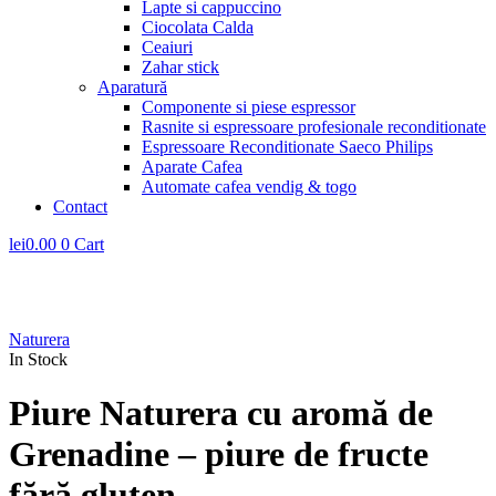
Lapte si cappuccino
Ciocolata Calda
Ceaiuri
Zahar stick
Aparatură
Componente si piese espressor
Rasnite si espressoare profesionale reconditionate
Espressoare Reconditionate Saeco Philips
Aparate Cafea
Automate cafea vendig & togo
Contact
lei
0.00
0
Cart
Naturera
In Stock
Piure Naturera cu aromă de
Grenadine – piure de fructe
fără gluten