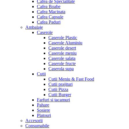
Cafea de Specialitate
Cafea Boabe
Cafea Macinata
Cafea Capsule
Cafea Paduri
Ambalaje
Caserole
Caserole Plastic
Caserole Aluminiu
Caserole desert
Caserole meniu
Caserole salata
Caserole fructe
Caserola supa
Cutii
Cutii Meniu & Fast Food
Cutii prajituri
Cutii Pizza
Cutii Burger
Farfuri si tacamuri
Pahare
Sosiere
Platouri
Accesorii
Consumabile