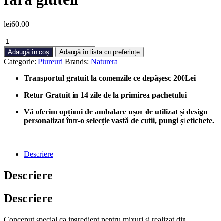
lei
60.00
Cantitate
Piure
Adaugă în coș
Adaugă în lista cu preferințe
Naturera
Categorie:
Piureuri
Brands:
Naturera
cu
aromă
Transportul gratuit la comenzile ce depășesc 200Lei
de
Pina
Retur Gratuit in 14 zile de la primirea pachetului
Colada
-
Vă oferim opțiuni de ambalare ușor de utilizat și design
piure
personalizat într-o selecție vastă de cutii, pungi și etichete.
de
fructe
fără
Descriere
gluten
Descriere
Descriere
Conceput special ca ingredient pentru mixuri și realizat din