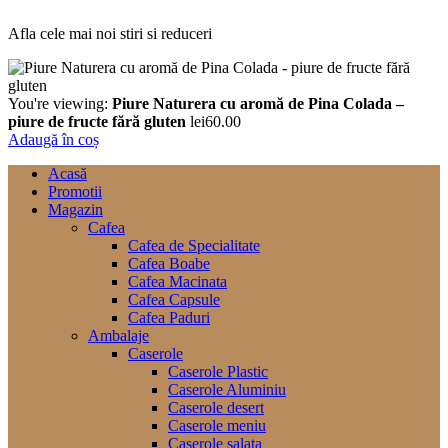
Afla cele mai noi stiri si reduceri
You're viewing:
Piure Naturera cu aromă de Pina Colada –
piure de fructe fără gluten
lei
60.00
Adaugă în coș
Acasă
Promotii
Magazin
Cafea
Cafea de Specialitate
Cafea Boabe
Cafea Macinata
Cafea Capsule
Cafea Paduri
Ambalaje
Caserole
Caserole Plastic
Caserole Aluminiu
Caserole desert
Caserole meniu
Caserole salata