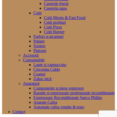
Caserole fructe
Caserola supa
Cutii
Cutii Meniu & Fast Food
Cutii prajituri
Cutii Pizza
Cutii Burger
Farfuri si tacamuri
Pahare
Sosiere
Platouri
Accesorii
Consumabile
Lapte si cappuccino
Ciocolata Calda
Ceaiuri
Zahar stick
Aparatură
Componente si piese espressor
Rasnite si espressoare profesionale reconditionate
Espressoare Reconditionate Saeco Philips
Aparate Cafea
Automate cafea vendig & togo
Contact