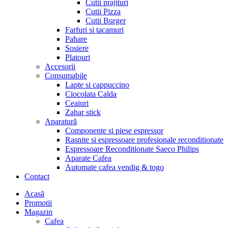
Cutii prajituri
Cutii Pizza
Cutii Burger
Farfuri si tacamuri
Pahare
Sosiere
Platouri
Accesorii
Consumabile
Lapte si cappuccino
Ciocolata Calda
Ceaiuri
Zahar stick
Aparatură
Componente si piese espressor
Rasnite si espressoare profesionale reconditionate
Espressoare Reconditionate Saeco Philips
Aparate Cafea
Automate cafea vendig & togo
Contact
Menu
Acasă
Promotii
Magazin
Cafea