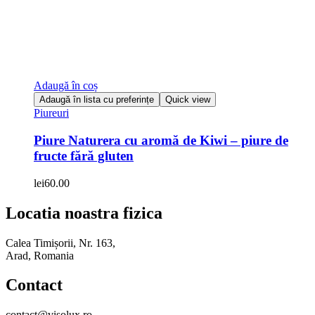
Adaugă în coș
Adaugă în lista cu preferințe
Quick view
Piureuri
Piure Naturera cu aromă de Kiwi – piure de
fructe fără gluten
lei
60.00
Locatia noastra fizica
Calea Timișorii, Nr. 163,
Arad, Romania
Contact
contact@visolux.ro