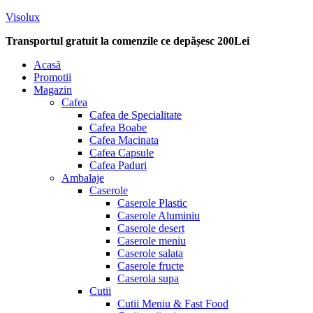
Visolux
Transportul gratuit la comenzile ce depășesc 200Lei
Menu
Acasă
Promotii
Magazin
Cafea
Cafea de Specialitate
Cafea Boabe
Cafea Macinata
Cafea Capsule
Cafea Paduri
Ambalaje
Caserole
Caserole Plastic
Caserole Aluminiu
Caserole desert
Caserole meniu
Caserole salata
Caserole fructe
Caserola supa
Cutii
Cutii Meniu & Fast Food