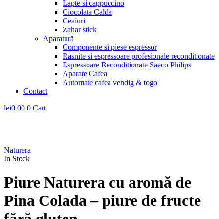
Lapte si cappuccino
Ciocolata Calda
Ceaiuri
Zahar stick
Aparatură
Componente si piese espressor
Rasnite si espressoare profesionale reconditionate
Espressoare Reconditionate Saeco Philips
Aparate Cafea
Automate cafea vendig & togo
Contact
lei
0.00
0
Cart
Naturera
In Stock
Piure Naturera cu aromă de
Pina Colada – piure de fructe
fără gluten