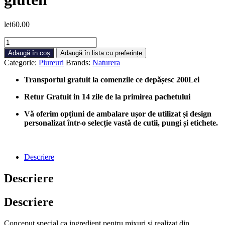
lei
60.00
Cantitate
Piure
Adaugă în coș
Adaugă în lista cu preferințe
Naturera
Categorie:
Piureuri
Brands:
Naturera
cu
aromă
Transportul gratuit la comenzile ce depășesc 200Lei
de
Piersică
Retur Gratuit in 14 zile de la primirea pachetului
-
piure
Vă oferim opțiuni de ambalare ușor de utilizat și design
de
personalizat într-o selecție vastă de cutii, pungi și etichete.
fructe
fără
gluten
Descriere
Descriere
Descriere
Conceput special ca ingredient pentru mixuri și realizat din