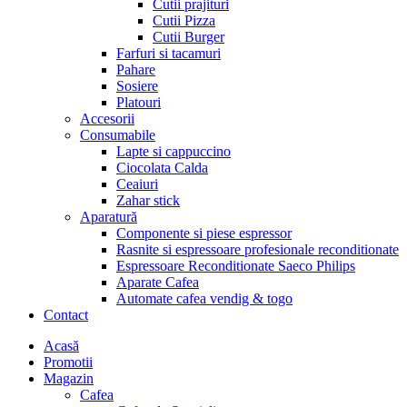
Cutii prajituri
Cutii Pizza
Cutii Burger
Farfuri si tacamuri
Pahare
Sosiere
Platouri
Accesorii
Consumabile
Lapte si cappuccino
Ciocolata Calda
Ceaiuri
Zahar stick
Aparatură
Componente si piese espressor
Rasnite si espressoare profesionale reconditionate
Espressoare Reconditionate Saeco Philips
Aparate Cafea
Automate cafea vendig & togo
Contact
Menu
Acasă
Promotii
Magazin
Cafea