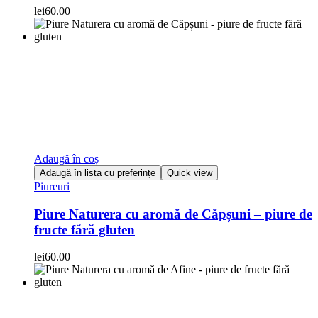
lei
60.00
Adaugă în coș
Adaugă în lista cu preferințe
Quick view
Piureuri
Piure Naturera cu aromă de Căpșuni – piure de
fructe fără gluten
lei
60.00