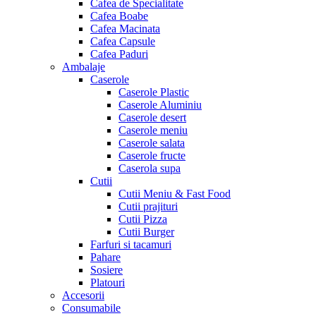
Cafea de Specialitate
Cafea Boabe
Cafea Macinata
Cafea Capsule
Cafea Paduri
Ambalaje
Caserole
Caserole Plastic
Caserole Aluminiu
Caserole desert
Caserole meniu
Caserole salata
Caserole fructe
Caserola supa
Cutii
Cutii Meniu & Fast Food
Cutii prajituri
Cutii Pizza
Cutii Burger
Farfuri si tacamuri
Pahare
Sosiere
Platouri
Accesorii
Consumabile