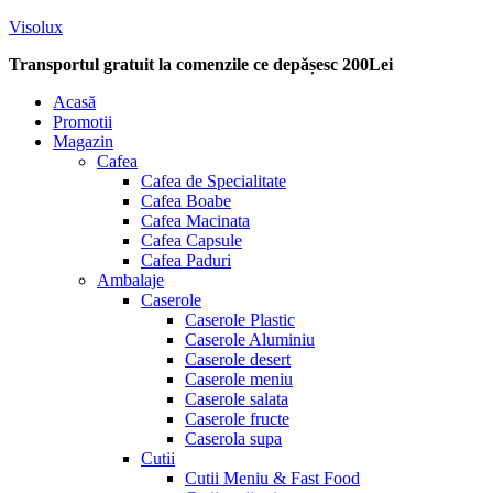
Visolux
Transportul gratuit la comenzile ce depășesc 200Lei
Menu
Acasă
Promotii
Magazin
Cafea
Cafea de Specialitate
Cafea Boabe
Cafea Macinata
Cafea Capsule
Cafea Paduri
Ambalaje
Caserole
Caserole Plastic
Caserole Aluminiu
Caserole desert
Caserole meniu
Caserole salata
Caserole fructe
Caserola supa
Cutii
Cutii Meniu & Fast Food