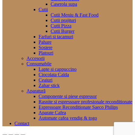
Caserola supa
Cutii
Cutii Meniu & Fast Food
Cutii prajituri
Cutii Pizza
Cutii Burger
Farfuri si tacamuri
Pahare
Sosiere
Platouri
Accesorii
Consumabile
Lapte si cappuccino
Ciocolata Calda
Ceaiuri
Zahar stick
Aparatură
Componente si piese espressor
Rasnite si espressoare profesionale reconditionate
Espressoare Reconditionate Saeco Philips
Aparate Cafea
Automate cafea vendig & togo
Contact