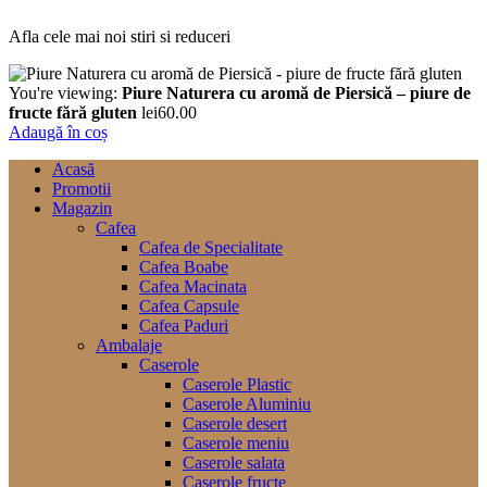
Afla cele mai noi stiri si reduceri
You're viewing:
Piure Naturera cu aromă de Piersică – piure de
fructe fără gluten
lei
60.00
Adaugă în coș
Acasă
Promotii
Magazin
Cafea
Cafea de Specialitate
Cafea Boabe
Cafea Macinata
Cafea Capsule
Cafea Paduri
Ambalaje
Caserole
Caserole Plastic
Caserole Aluminiu
Caserole desert
Caserole meniu
Caserole salata
Caserole fructe