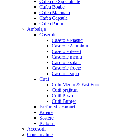
Cafea de Specialitate
Cafea Boabe
Cafea Macinata
Cafea Capsule
Cafea Paduri
Ambalaje
Caserole
Caserole Plastic
Caserole Aluminiu
Caserole desert
Caserole meniu
Caserole salata
Caserole fructe
Caserola supa
Cutii
Cutii Meniu & Fast Food
Cutii prajituri
Cutii Pizza
Cutii Burger
Farfuri si tacamuri
Pahare
Sosiere
Platouri
Accesorii
Consumabile