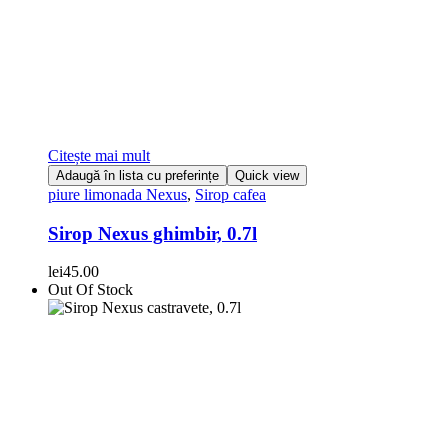
Citește mai mult
Adaugă în lista cu preferințe
Quick view
piure limonada Nexus
,
Sirop cafea
Sirop Nexus ghimbir, 0.7l
lei
45.00
Out Of Stock