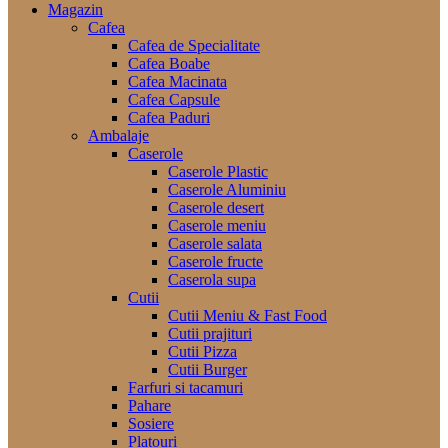
Magazin
Cafea
Cafea de Specialitate
Cafea Boabe
Cafea Macinata
Cafea Capsule
Cafea Paduri
Ambalaje
Caserole
Caserole Plastic
Caserole Aluminiu
Caserole desert
Caserole meniu
Caserole salata
Caserole fructe
Caserola supa
Cutii
Cutii Meniu & Fast Food
Cutii prajituri
Cutii Pizza
Cutii Burger
Farfuri si tacamuri
Pahare
Sosiere
Platouri