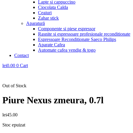
Lapte si cappuccino
Ciocolata Calda
Ceaiuri
Zahar stick
Aparatură
Componente si piese espressor
Rasnite si espressoare profesionale reconditionate
Espressoare Reconditionate Saeco Philips
Aparate Cafea
Automate cafea vendig & togo
Contact
lei
0.00
0
Cart
Out of Stock
Piure Nexus zmeura, 0.7l
lei
45.00
Stoc epuizat