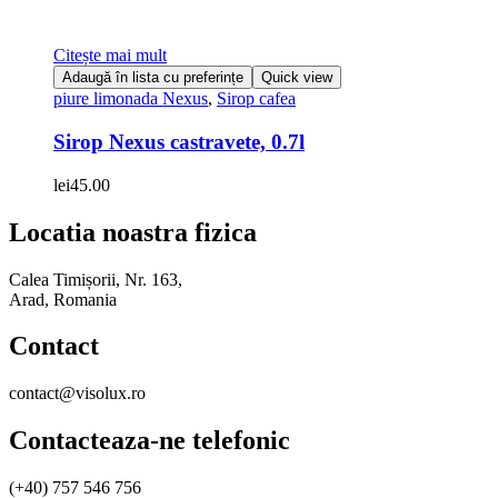
Citește mai mult
Adaugă în lista cu preferințe
Quick view
piure limonada Nexus
,
Sirop cafea
Sirop Nexus castravete, 0.7l
lei
45.00
Locatia noastra fizica
Calea Timișorii, Nr. 163,
Arad, Romania
Contact
contact@visolux.ro
Contacteaza-ne telefonic
(+40) 757 546 756