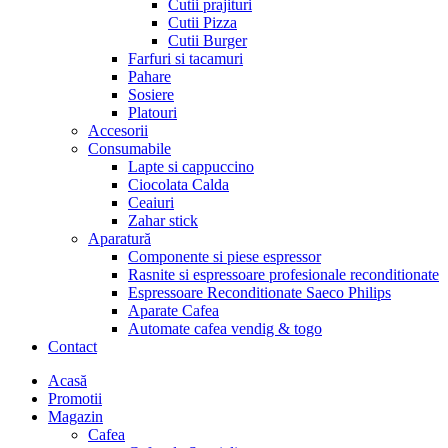
Cutii prajituri
Cutii Pizza
Cutii Burger
Farfuri si tacamuri
Pahare
Sosiere
Platouri
Accesorii
Consumabile
Lapte si cappuccino
Ciocolata Calda
Ceaiuri
Zahar stick
Aparatură
Componente si piese espressor
Rasnite si espressoare profesionale reconditionate
Espressoare Reconditionate Saeco Philips
Aparate Cafea
Automate cafea vendig & togo
Contact
Menu
Acasă
Promotii
Magazin
Cafea