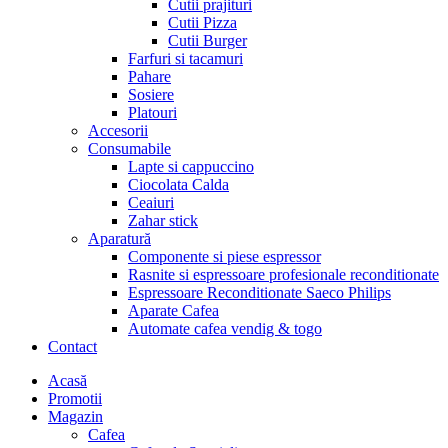
Cutii prajituri
Cutii Pizza
Cutii Burger
Farfuri si tacamuri
Pahare
Sosiere
Platouri
Accesorii
Consumabile
Lapte si cappuccino
Ciocolata Calda
Ceaiuri
Zahar stick
Aparatură
Componente si piese espressor
Rasnite si espressoare profesionale reconditionate
Espressoare Reconditionate Saeco Philips
Aparate Cafea
Automate cafea vendig & togo
Contact
Menu
Acasă
Promotii
Magazin
Cafea