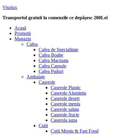
Visolux
Transportul gratuit la comenzile ce depășesc 200Lei
Menu
Acasă
Promotii
Magazin
Cafea
Cafea de Specialitate
Cafea Boabe
Cafea Macinata
Cafea Capsule
Cafea Paduri
Ambalaje
Caserole
Caserole Plastic
Caserole Aluminiu
Caserole desert
Caserole meniu
Caserole salata
Caserole fructe
Caserola supa
Cutii
Cutii Meniu & Fast Food