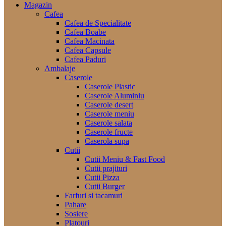
Magazin
Cafea
Cafea de Specialitate
Cafea Boabe
Cafea Macinata
Cafea Capsule
Cafea Paduri
Ambalaje
Caserole
Caserole Plastic
Caserole Aluminiu
Caserole desert
Caserole meniu
Caserole salata
Caserole fructe
Caserola supa
Cutii
Cutii Meniu & Fast Food
Cutii prajituri
Cutii Pizza
Cutii Burger
Farfuri si tacamuri
Pahare
Sosiere
Platouri