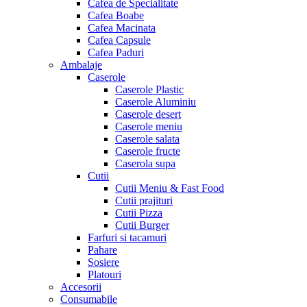
Cafea de Specialitate
Cafea Boabe
Cafea Macinata
Cafea Capsule
Cafea Paduri
Ambalaje
Caserole
Caserole Plastic
Caserole Aluminiu
Caserole desert
Caserole meniu
Caserole salata
Caserole fructe
Caserola supa
Cutii
Cutii Meniu & Fast Food
Cutii prajituri
Cutii Pizza
Cutii Burger
Farfuri si tacamuri
Pahare
Sosiere
Platouri
Accesorii
Consumabile