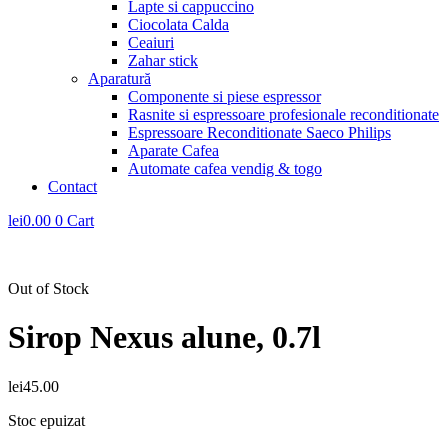
Lapte si cappuccino
Ciocolata Calda
Ceaiuri
Zahar stick
Aparatură
Componente si piese espressor
Rasnite si espressoare profesionale reconditionate
Espressoare Reconditionate Saeco Philips
Aparate Cafea
Automate cafea vendig & togo
Contact
lei
0.00
0
Cart
Out of Stock
Sirop Nexus alune, 0.7l
lei
45.00
Stoc epuizat