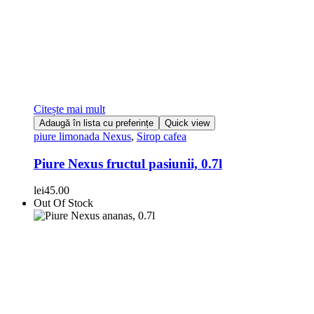
Citește mai mult
Adaugă în lista cu preferințe
Quick view
piure limonada Nexus
,
Sirop cafea
Piure Nexus fructul pasiunii, 0.7l
lei
45.00
Out Of Stock