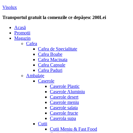
Visolux
Transportul gratuit la comenzile ce depășesc 200Lei
Menu
Acasă
Promotii
Magazin
Cafea
Cafea de Specialitate
Cafea Boabe
Cafea Macinata
Cafea Capsule
Cafea Paduri
Ambalaje
Caserole
Caserole Plastic
Caserole Aluminiu
Caserole desert
Caserole meniu
Caserole salata
Caserole fructe
Caserola supa
Cutii
Cutii Meniu & Fast Food