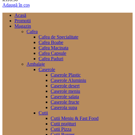
Adaugă în coș
Acasă
Promotii
Magazin
Cafea
Cafea de Specialitate
Cafea Boabe
Cafea Macinata
Cafea Capsule
Cafea Paduri
Ambalaje
Caserole
Caserole Plastic
Caserole Aluminiu
Caserole desert
Caserole meniu
Caserole salata
Caserole fructe
Caserola supa
Cutii
Cutii Meniu & Fast Food
Cutii prajituri
Cutii Pizza
Cutii Burger