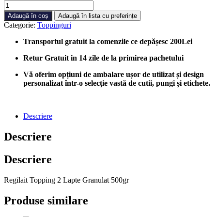
Cantitate
Regilait
Adaugă în coș
Adaugă în lista cu preferințe
Topping
Categorie:
Toppinguri
2
Lapte
Transportul gratuit la comenzile ce depășesc 200Lei
Granulat
500gr
Retur Gratuit in 14 zile de la primirea pachetului
Vă oferim opțiuni de ambalare ușor de utilizat și design
personalizat într-o selecție vastă de cutii, pungi și etichete.
Descriere
Descriere
Descriere
Regilait Topping 2 Lapte Granulat 500gr
Produse similare