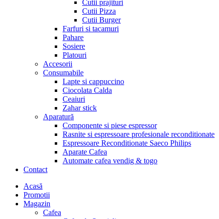
Cutii prajituri
Cutii Pizza
Cutii Burger
Farfuri si tacamuri
Pahare
Sosiere
Platouri
Accesorii
Consumabile
Lapte si cappuccino
Ciocolata Calda
Ceaiuri
Zahar stick
Aparatură
Componente si piese espressor
Rasnite si espressoare profesionale reconditionate
Espressoare Reconditionate Saeco Philips
Aparate Cafea
Automate cafea vendig & togo
Contact
Menu
Acasă
Promotii
Magazin
Cafea