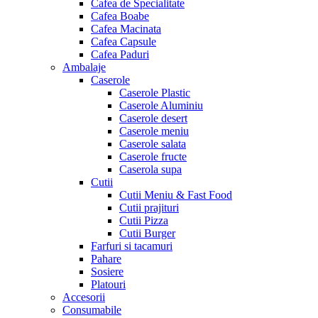
Cafea de Specialitate
Cafea Boabe
Cafea Macinata
Cafea Capsule
Cafea Paduri
Ambalaje
Caserole
Caserole Plastic
Caserole Aluminiu
Caserole desert
Caserole meniu
Caserole salata
Caserole fructe
Caserola supa
Cutii
Cutii Meniu & Fast Food
Cutii prajituri
Cutii Pizza
Cutii Burger
Farfuri si tacamuri
Pahare
Sosiere
Platouri
Accesorii
Consumabile