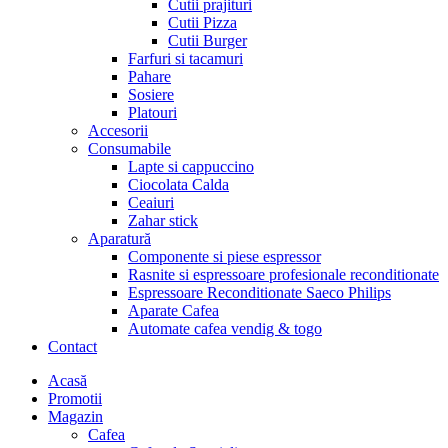
Cutii prajituri
Cutii Pizza
Cutii Burger
Farfuri si tacamuri
Pahare
Sosiere
Platouri
Accesorii
Consumabile
Lapte si cappuccino
Ciocolata Calda
Ceaiuri
Zahar stick
Aparatură
Componente si piese espressor
Rasnite si espressoare profesionale reconditionate
Espressoare Reconditionate Saeco Philips
Aparate Cafea
Automate cafea vendig & togo
Contact
Menu
Acasă
Promotii
Magazin
Cafea