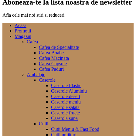
Aboneaza-te la lista noastra de newsletter
Afla cele mai noi stiri si reduceri
Acasă
Promotii
Magazin
Cafea
Cafea de Specialitate
Cafea Boabe
Cafea Macinata
Cafea Capsule
Cafea Paduri
Ambalaje
Caserole
Caserole Plastic
Caserole Aluminiu
Caserole desert
Caserole meniu
Caserole salata
Caserole fructe
Caserola supa
Cutii
Cutii Meniu & Fast Food
Cutii prajituri