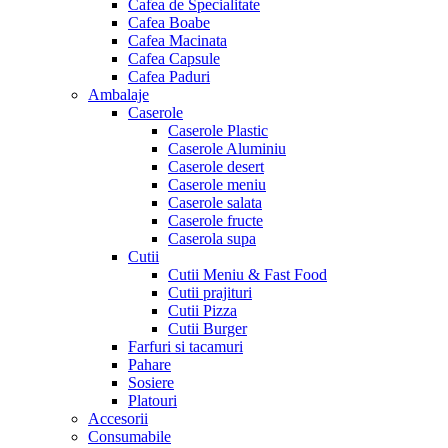
Cafea de Specialitate
Cafea Boabe
Cafea Macinata
Cafea Capsule
Cafea Paduri
Ambalaje
Caserole
Caserole Plastic
Caserole Aluminiu
Caserole desert
Caserole meniu
Caserole salata
Caserole fructe
Caserola supa
Cutii
Cutii Meniu & Fast Food
Cutii prajituri
Cutii Pizza
Cutii Burger
Farfuri si tacamuri
Pahare
Sosiere
Platouri
Accesorii
Consumabile