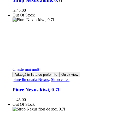
Sirop Nexus alune, 0.7l
lei
45.00
Out Of Stock
Citește mai mult
Adaugă în lista cu preferințe
Quick view
piure limonada Nexus
,
Sirop cafea
Piure Nexus kiwi, 0.7l
lei
45.00
Out Of Stock