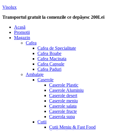
Visolux
Transportul gratuit la comenzile ce depășesc 200Lei
Menu
Acasă
Promotii
Magazin
Cafea
Cafea de Specialitate
Cafea Boabe
Cafea Macinata
Cafea Capsule
Cafea Paduri
Ambalaje
Caserole
Caserole Plastic
Caserole Aluminiu
Caserole desert
Caserole meniu
Caserole salata
Caserole fructe
Caserola supa
Cutii
Cutii Meniu & Fast Food