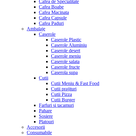
Cafea de Specialitate
Cafea Boabe
Cafea Macinata
Cafea Capsule
Cafea Paduri
Ambalaje
Caserole
Caserole Plastic
Caserole Aluminiu
Caserole desert
Caserole meniu
Caserole salata
Caserole fructe
Caserola supa
Cutii
Cutii Meniu & Fast Food
Cutii prajituri
Cutii Pizza
Cutii Burger
Farfuri si tacamuri
Pahare
Sosiere
Platouri
Accesorii
Consumabile