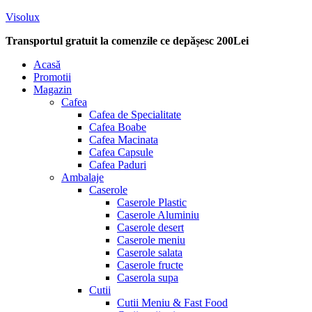
Visolux
Transportul gratuit la comenzile ce depășesc 200Lei
Menu
Acasă
Promotii
Magazin
Cafea
Cafea de Specialitate
Cafea Boabe
Cafea Macinata
Cafea Capsule
Cafea Paduri
Ambalaje
Caserole
Caserole Plastic
Caserole Aluminiu
Caserole desert
Caserole meniu
Caserole salata
Caserole fructe
Caserola supa
Cutii
Cutii Meniu & Fast Food