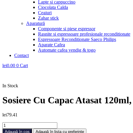
Lapte si cappuccino
Ciocolata Calda
Ceaiuri
Zahar stick
Aparatură
Componente si piese espressor
Rasnite si espressoare profesionale reconditionate
Espressoare Reconditionate Saeco Philips
Aparate Cafea
Automate cafea vendig & togo
Contact
lei
0.00
0
Cart
In Stock
Sosiere Cu Capac Atasat 120ml, 
lei
79.41
Cantitate
Sosiere
Adaugă în coș
Adaugă în lista cu preferințe