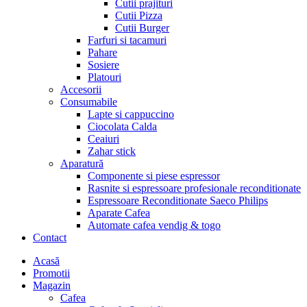
Cutii prajituri
Cutii Pizza
Cutii Burger
Farfuri si tacamuri
Pahare
Sosiere
Platouri
Accesorii
Consumabile
Lapte si cappuccino
Ciocolata Calda
Ceaiuri
Zahar stick
Aparatură
Componente si piese espressor
Rasnite si espressoare profesionale reconditionate
Espressoare Reconditionate Saeco Philips
Aparate Cafea
Automate cafea vendig & togo
Contact
Menu
Acasă
Promotii
Magazin
Cafea