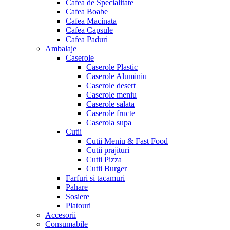
Cafea de Specialitate
Cafea Boabe
Cafea Macinata
Cafea Capsule
Cafea Paduri
Ambalaje
Caserole
Caserole Plastic
Caserole Aluminiu
Caserole desert
Caserole meniu
Caserole salata
Caserole fructe
Caserola supa
Cutii
Cutii Meniu & Fast Food
Cutii prajituri
Cutii Pizza
Cutii Burger
Farfuri si tacamuri
Pahare
Sosiere
Platouri
Accesorii
Consumabile