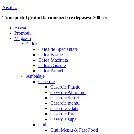
Visolux
Transportul gratuit la comenzile ce depășesc 200Lei
Menu
Acasă
Promotii
Magazin
Cafea
Cafea de Specialitate
Cafea Boabe
Cafea Macinata
Cafea Capsule
Cafea Paduri
Ambalaje
Caserole
Caserole Plastic
Caserole Aluminiu
Caserole desert
Caserole meniu
Caserole salata
Caserole fructe
Caserola supa
Cutii
Cutii Meniu & Fast Food