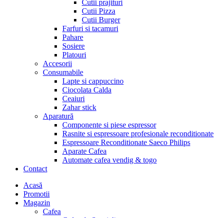
Cutii prajituri
Cutii Pizza
Cutii Burger
Farfuri si tacamuri
Pahare
Sosiere
Platouri
Accesorii
Consumabile
Lapte si cappuccino
Ciocolata Calda
Ceaiuri
Zahar stick
Aparatură
Componente si piese espressor
Rasnite si espressoare profesionale reconditionate
Espressoare Reconditionate Saeco Philips
Aparate Cafea
Automate cafea vendig & togo
Contact
Menu
Acasă
Promotii
Magazin
Cafea