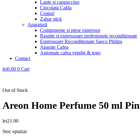
Lapte si cappuccino
Ciocolata Calda
Ceaiuri
Zahar stick
Aparatură
Componente si piese espressor
Rasnite si espressoare profesionale reconditionate
Espressoare Reconditionate Saeco Philips
Aparate Cafea
Automate cafea vendig & togo
Contact
lei
0.00
0
Cart
Out of Stock
Areon Home Perfume 50 ml Pin
lei
21.00
Stoc epuizat